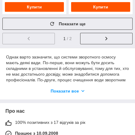
Купити
Купити
Показати ще
1
/ 2
Однак варто зазначити, що системи зворотного осмосу
мають деякі вади. По-перше, вони можуть бути досить
складними в установленні й обслуговуванні, тому для тих, хто
не має достатнього досвіду, може знадобитися допомога
професіоналів. По-друге, процес очищення води зворотним
осмосом може займати тривалий час і вимагає певної
Показати все
кількості енергії для роботи насоса.
Проте, попри ці вади, очищення води зворотним осмосом
залишається одним із найефективніших і екологічно чистих
Про нас
методів очищення води. Крім того, завдяки постійному
вдосконаленню технології системи зворотного осмосу стають
дедалі доступнішими та простими у використанні.
100% позитивних з 17 відгуків за рік
У результаті, можна зробити висновок, що очищення води
Працює з 10.09.2008