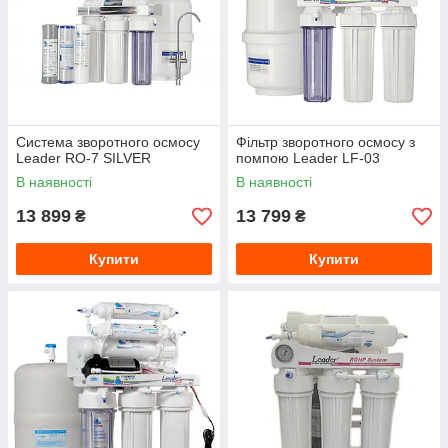
ефективний і економічно вигідний спосіб очищення води,
який дає змогу отримувати високоякісну питну воду. Це
особливо важливо для людей, які живуть у регіонах із
поганою якістю води, а також для тих, хто хоче бути
впевненим у якості питної води, яку вони споживають.
Система зворотного осмосу
Фільтр зворотного осмосу з
Leader RO-7 SILVER
помпою Leader LF-03
В наявності
В наявності
13 899
13 799
₴
₴
Купити
Купити