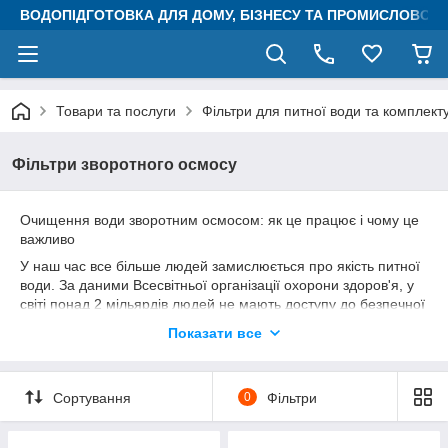
ВОДОПІДГОТОВКА ДЛЯ ДОМУ, БІЗНЕСУ ТА ПРОМИСЛОВОСТ
Товари та послуги
Фільтри для питної води та комплект
Фільтри зворотного осмосу
Очищення води зворотним осмосом: як це працює і чому це
важливо
У наш час все більше людей замислюється про якість питної
води. За даними Всесвітньої організації охорони здоров'я, у
світі понад 2 мільярдів людей не мають доступу до безпечної
питної води. У зв'язку з цим, все більшу популярність отримує
Показати все
технологія очищення води зворотним осмосом.
Як це працює?
Процес очищення води зворотним осмосом ґрунтується на
Сортування
0
Фільтри
фізичному з'єднанні проходження води через напівпроникну
мембрану. Мембрана містить тисячі мікроскопічних пор,