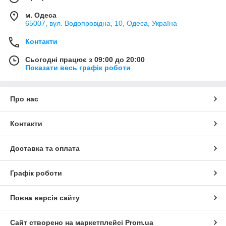
зворотним осмосом — це один із найефективніших і
екологічно чистих методів очищення води, який дає змогу
м. Одеса
отримати високоякісну питну воду без використання хімічних
65007, вул. Водопровідна, 10, Одеса, Україна
речовин. Попри деякі вади, системи зворотного осмосу
залишаються дуже популярними в усьому світі, і багато
Контакти
людей віддають перевагу саме цей метод очищення води
для своїх будинків і офісів.
Сьогодні працює з 09:00 до 20:00
Показати весь графік роботи
Про нас
Контакти
Доставка та оплата
Графік роботи
Повна версія сайту
Сайт створено на маркетплейсі
Prom.ua