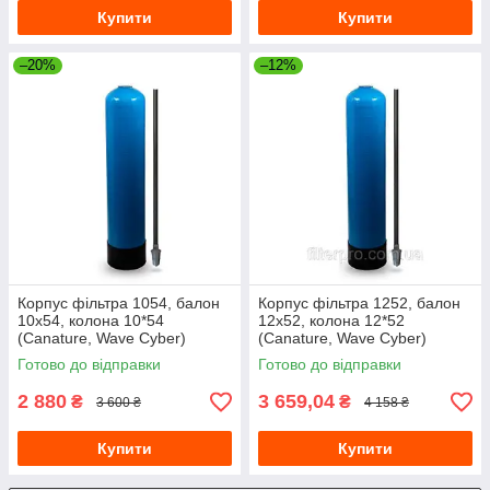
Купити
Купити
–20%
–12%
Корпус фільтра 1054, балон
Корпус фільтра 1252, балон
10х54, колона 10*54
12х52, колона 12*52
(Canature, Wave Cyber)
(Canature, Wave Cyber)
10"х54" з трубою
12"х52" з трубою та дистриб.
Готово до відправки
Готово до відправки
2 880
3 659,04
₴
₴
3 600 ₴
4 158 ₴
Купити
Купити