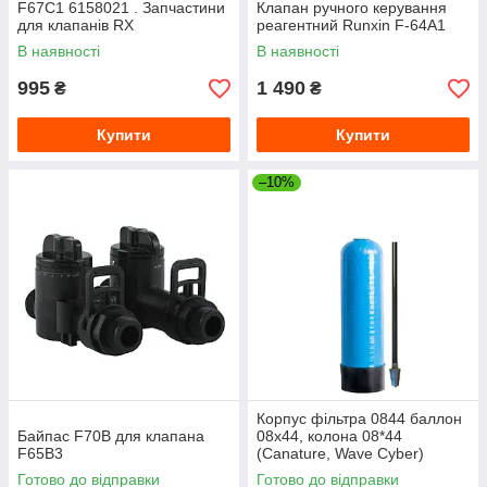
F67C1 6158021 . Запчастини
Клапан ручного керування
для клапанів RX
реагентний Runxin F-64A1
В наявності
В наявності
995
1 490
₴
₴
Купити
Купити
–10%
Корпус фільтра 0844 баллон
Байпас F70B для клапана
08х44, колона 08*44
F65B3
(Canature, Wave Cyber)
08"х44"
Готово до відправки
Готово до відправки