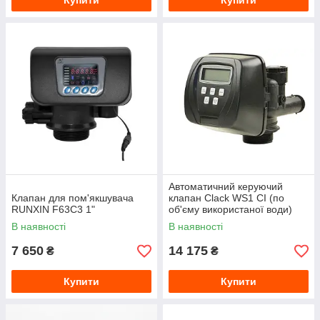
Купити
Купити
Автоматичний керуючий
Клапан для пом'якшувача
клапан Clack WS1 CI (по
RUNXIN F63C3 1"
об'єму використаної води)
В наявності
В наявності
7 650
14 175
₴
₴
Купити
Купити