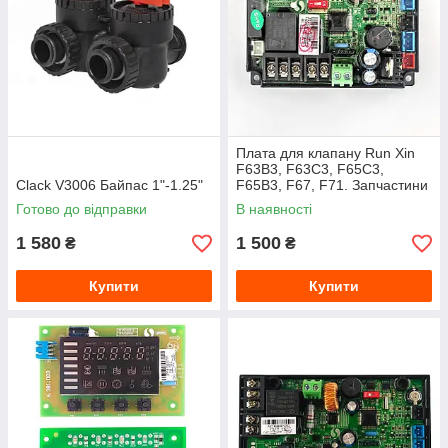
Плата для клапану Run Xin
F63B3, F63C3, F65C3,
Clack V3006 Байпас 1"-1.25"
F65B3, F67, F71. Запчастини
для клапанів RX
Готово до відправки
В наявності
1 580
1 500
₴
₴
Купити
Купити