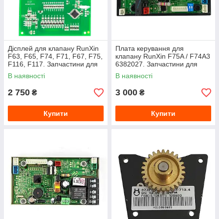
Дісплей для клапану RunXin
Плата керування для
F63, F65, F74, F71, F67, F75,
клапану RunXin F75A / F74A3
F116, F117. Запчастини для
6382027. Запчастини для
клапанів RX
клапанів RX
В наявності
В наявності
2 750
3 000
₴
₴
Купити
Купити