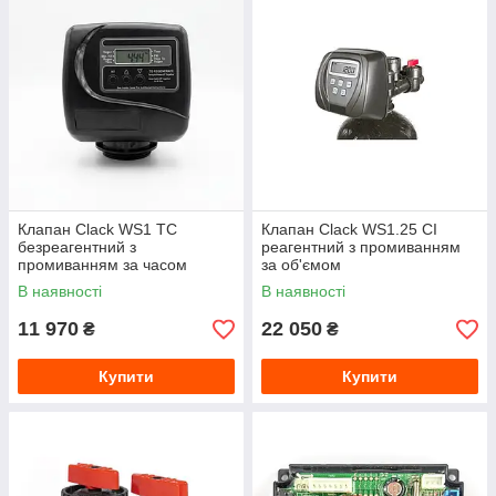
Клапан Clack WS1 ТС
Клапан Clack WS1.25 CI
безреагентний з
реагентний з промиванням
промиванням за часом
за об'ємом
В наявності
В наявності
11 970
22 050
₴
₴
Купити
Купити