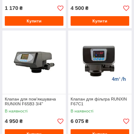
1 170
4 500
₴
₴
Купити
Купити
Клапан для пом'якшувача
Клапан для фільтра RUNXIN
RUNXIN F65B3 3/4"
F67C1
В наявності
В наявності
4 950
6 075
₴
₴