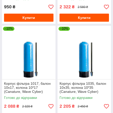
950
2 322
₴
₴
2 580 ₴
Купити
Купити
–10%
–10%
Корпус фільтра 1017, балон
Корпус фільтра 1035, балон
10х17, колона 10*17
10х35, колона 10*35
(Canature, Wave Cyber)
(Canature, Wave Cyber)
10"х17"
10"х35" з трубою
Готово до відправки
Готово до відправки
2 088
2 205
₴
₴
2 320 ₴
2 450 ₴