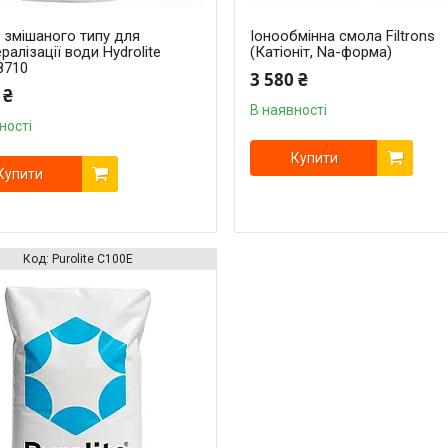
 змішаного типу для
Іонообмінна смола Filtrons
ралізації води Hydrolite
(Катіоніт, Na-форма)
8710
3 580 ₴
 ₴
В наявності
ності
Купити
Купити
Purolite C100E