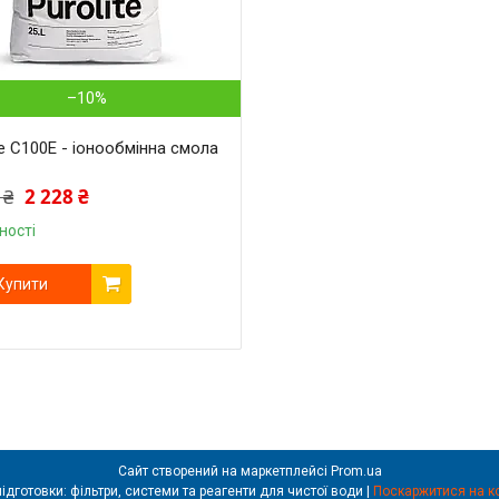
–10%
te C100E - іонообмінна смола
 ₴
2 228 ₴
ності
Купити
Сайт створений на маркетплейсі
Prom.ua
Filter Pro – обладнання для водопідготовки: фільтри, системи та реагенти для чистої води |
Поскаржитися на к