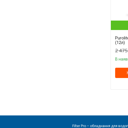
Puroli
(12л)
2 475
В наяв