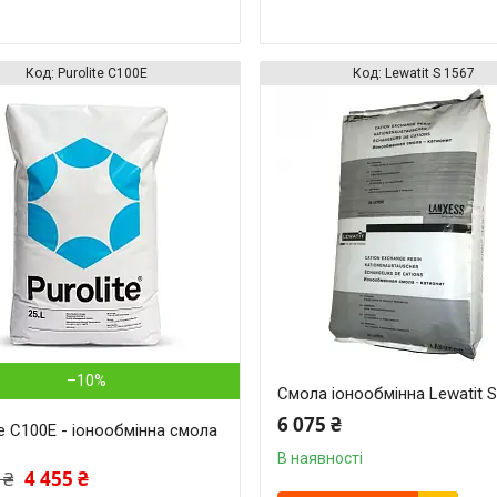
Purolite C100E
Lewatit S 1567
–10%
Смола іонообмінна Lewatit S
6 075 ₴
te C100E - іонообмінна смола
В наявності
 ₴
4 455 ₴