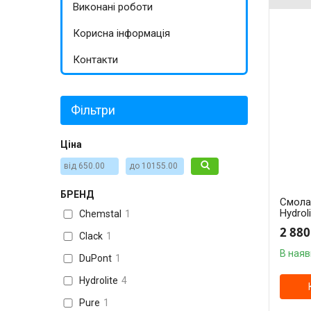
Виконані роботи
Корисна інформація
Контакти
Фільтри
Ціна
БРЕНД
Смола 
Hydrol
Chemstal
1
2 880
Clack
1
В наяв
DuPont
1
Hydrolite
4
Pure
1