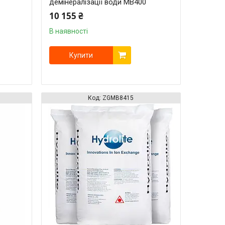
демінералізації води MB400
10 155 ₴
В наявності
Купити
ZGМВ8415