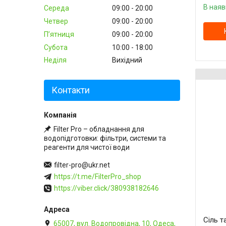
В наяв
Середа
09:00
20:00
Четвер
09:00
20:00
Пʼятниця
09:00
20:00
Субота
10:00
18:00
Неділя
Вихідний
Контакти
Filter Pro – обладнання для
водопідготовки: фільтри, системи та
реагенти для чистої води
filter-pro@ukr.net
https://t.me/FilterPro_shop
https://viber.click/380938182646
Сіль т
65007, вул. Водопровідна, 10, Одеса,