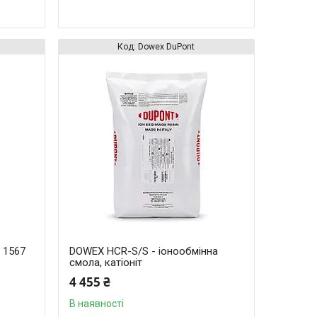
Dowex DuPont
 1567
DOWEX HCR-S/S - іонообмінна
смола, катіоніт
4 455 ₴
В наявності