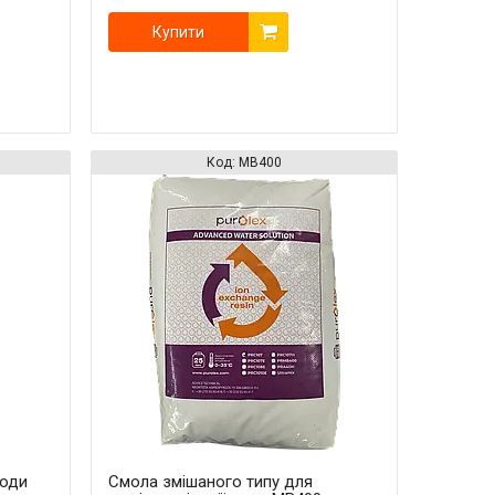
Купити
MB400
води
Смола змішаного типу для