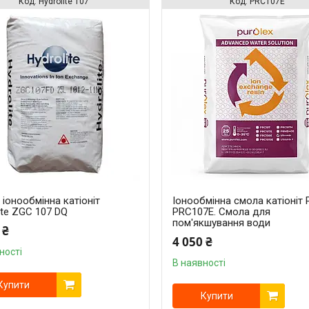
Hydrolite 107
PRC107E
іонообмінна катіоніт
Іонообмінна смола катіоніт 
ite ZGC 107 DQ
PRC107E. Смола для
пом'якшування води
 ₴
4 050 ₴
ності
В наявності
Купити
Купити