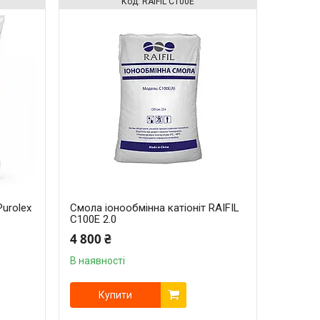
RAIFIL C100E
Purolex
Смола іонообмінна катіоніт RAIFIL
C100E 2.0
4 800 ₴
В наявності
Купити