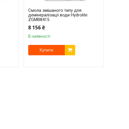
Смола змішаного типу для
демінералізації води Hydrolite
ZGМВ8415
8 156 ₴
В наявності
Купити