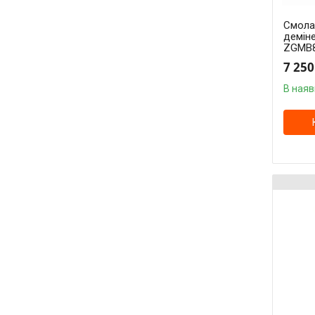
Смола
деміне
ZGMB
7 250
В наяв