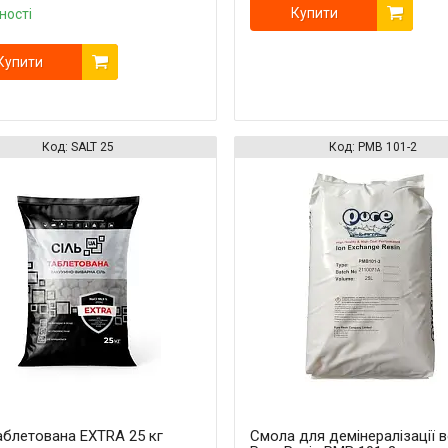
Купити
ності
Купити
SALT 25
PMB 101-2
аблетована EXTRA 25 кг
Смола для демінералізації 