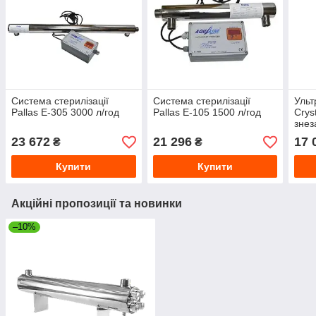
Система стерилізації
Система стерилізації
Ульт
Pallas E-305 3000 л/год
Pallas E-105 1500 л/год
Crys
знез
год
23 672
21 296
17 
₴
₴
Купити
Купити
Акційні пропозиції та новинки
–10%