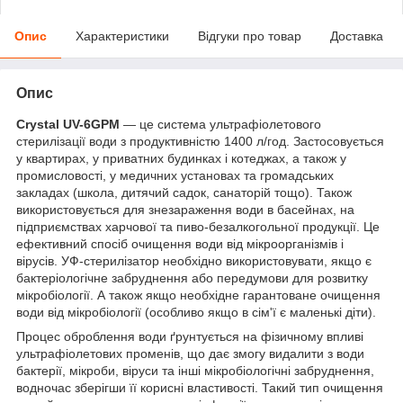
Опис
Характеристики
Відгуки про товар
Доставка
Опис
Crystal UV-6GPM
— це система ультрафіолетового
стерилізації води з продуктивністю 1400 л/год. Застосовується
у квартирах, у приватних будинках і котеджах, а також у
промисловості, у медичних установах та громадських
закладах (школа, дитячий садок, санаторій тощо). Також
використовується для знезараження води в басейнах, на
підприємствах харчової та пиво-безалкогольної продукції. Це
ефективний спосіб очищення води від мікроорганізмів і
вірусів. УФ-стерилізатор необхідно використовувати, якщо є
бактеріологічне забруднення або передумови для розвитку
мікробіології. А також якщо необхідне гарантоване очищення
води від мікробіології (особливо якщо в сім'ї є маленькі діти).
Процес оброблення води ґрунтується на фізичному впливі
ультрафіолетових променів, що дає змогу видалити з води
бактерії, мікроби, віруси та інші мікробіологічні забруднення,
водночас зберігши її корисні властивості. Такий тип очищення