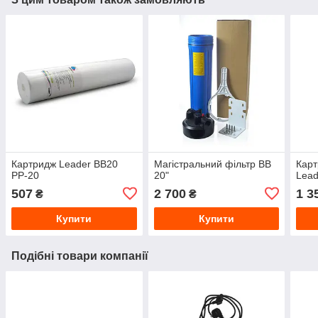
Картридж Leader ВВ20
Магістральний фільтр BB
Карт
PP-20
20"
Lea
507
2 700
1 3
₴
₴
Купити
Купити
Подібні товари компанії