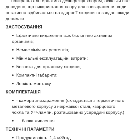
— найкраща альтернатива дезінфекції хлором, оскільки вже
доведено, що використання хлору для знезараження води
негативно відбивається на здоров'ї людини та завдає шкоди
довкіллю.
ЗАСТОСУВАННЯ
Ефективне видалення всіх біологічно активних
організмів;
Немає хімічних реагентів;
Мінімальні експлуатаційні витрати;
Безпека для організму людини;
Компактні габарити;
Легкість монтажу.
КОМПЛЕКТАЦІЯ
- камера знезараження (складається з герметичного
металевого корпусу з неіржавкої сталі, кварцового
чохла та УФ-лампи, розташованих усередині корпусу.);
— блока живлення.
ТЕХНІЧНІ ПАРАМЕТРИ
Продуктивність: 1,4 м3/год