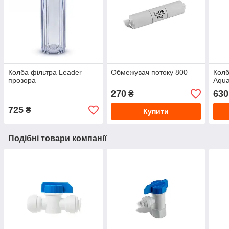
Колба фільтра Leader
Обмежувач потоку 800
Колб
прозора
Aqua
270
630
₴
725
₴
Купити
Подібні товари компанії