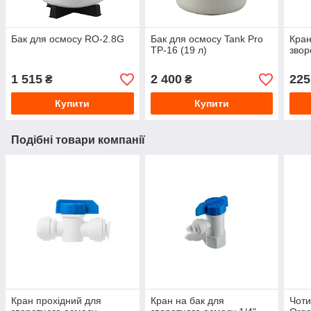
Бак для осмосу RO-2.8G
Бак для осмосу Tank Pro
Кран
TP-16 (19 л)
звор
1 515
2 400
225
₴
₴
Купити
Купити
Подібні товари компанії
Кран прохідний для
Кран на бак для
Чоти