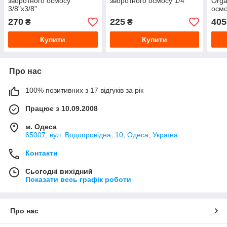
зворотного осмосу
зворотного осмосу 1/4"
Orga
3/8"х3/8"
осм
270
225
405
₴
₴
Купити
Купити
Про нас
100% позитивних з 17 відгуків за рік
Працює з 10.09.2008
м. Одеса
65007, вул. Водопровідна, 10, Одеса, Україна
Контакти
Сьогодні вихідний
Показати весь графік роботи
Про нас