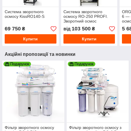
Система зворотного
Система зворотного
ORG
осмосу KissRO140-S
осмосу RO-250 PROFI.
6 — 
Зворотний осмос
осм
промисловий, нержавіюча
69 750
103 500
5 6
₴
від
₴
сталь
Купити
Купити
Акційні пропозиції та новинки
Подарунок
Подарунок
Фільтр зворотного осмосу
Фільтр зворотного осмосу з