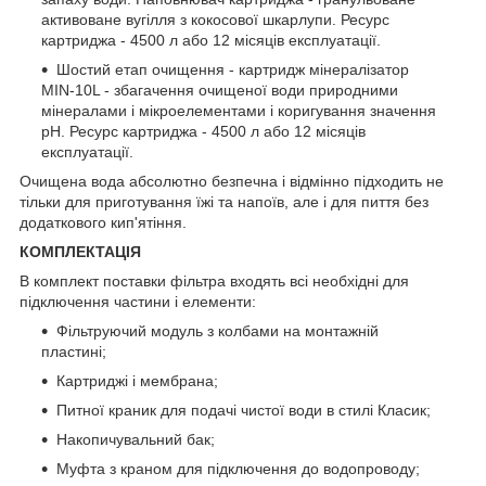
активоване вугілля з кокосової шкарлупи. Ресурс
картриджа - 4500 л або 12 місяців експлуатації.
Шостий етап очищення - картридж мінералізатор
MIN-10L - збагачення очищеної води природними
мінералами і мікроелементами і коригування значення
рН. Ресурс картриджа - 4500 л або 12 місяців
експлуатації.
Очищена вода абсолютно безпечна і відмінно підходить не
тільки для приготування їжі та напоїв, але і для пиття без
додаткового кип'ятіння.
КОМПЛЕКТАЦІЯ
В комплект поставки фільтра входять всі необхідні для
підключення частини і елементи:
Фільтруючий модуль з колбами на монтажній
пластині;
Картриджі і мембрана;
Питної краник для подачі чистої води в стилі Класик;
Накопичувальний бак;
Муфта з краном для підключення до водопроводу;