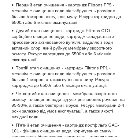
Перший етап очищення - картридж Filtrons PP5 -
механічне очищення води від забруднень розміром
більше 5 мікрон, піску, іржі, мулу. Ресурс картриджа до
6500л або 6 місяців експлуатації.
Другий етап очищення - картридж Filtrons СТО -
сорбційне очищення води, картридж складається з
пресованого активованого вугілля, видаляє з води
активний хлор, який руйнує мембрану зворотного
осмосу. Ресурс картриджа до 5500л або 6 місяців
експлуатації
Третій етап очищення - картридж Filtrons PP1 -
механічне очищення води від забруднень розміром
більше 1 мікрон, а також вугільного пилу. Ресурс
картриджа до 6500л або 6 місяців експлуатації.
Четвертий етап очищення - мембрана зворотного
осмосу - очищення води від усіх розчинених речовин на
95-98%, а також бактерій і вірусів. Ресурс мембрани 2-4
роки залежно від умов експлуатації, а також якості
вихідної води
П'ятий етап очищення - картридж постфільтр GAC-
10L - фінішна очищення води, коригування смаку і
запаху води. Наповнювач картриджа - гранульоване