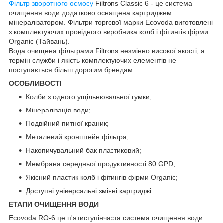
Фільтр зворотного осмосу
Filtrons Classiс 6 - це система
очищення води додатково оснащена картриджем
мінералізатором. Фільтри торгової марки Ecovoda виготовлені
з комплектуючих провідного виробника колб і фітингів фірми
Organic (Тайвань).
Вода очищена фільтрами Filtrons незмінно високої якості, а
термін служби і якість комплектуючих елементів не
поступається більш дорогим брендам.
ОСОБЛИВОСТІ
Колби з одного ущільнювальної гумки;
Мінералізація води;
Подвійний питної краник;
Металевий кронштейн фільтра;
Накопичувальний бак пластиковий;
Мембрана середньої продуктивності 80 GPD;
Якісний пластик колб і фітингів фірми Organic;
Доступні універсальні змінні картриджі.
ЕТАПИ ОЧИЩЕННЯ ВОДИ
Ecovoda RO-6 це п'ятиступінчаста система очищення води.