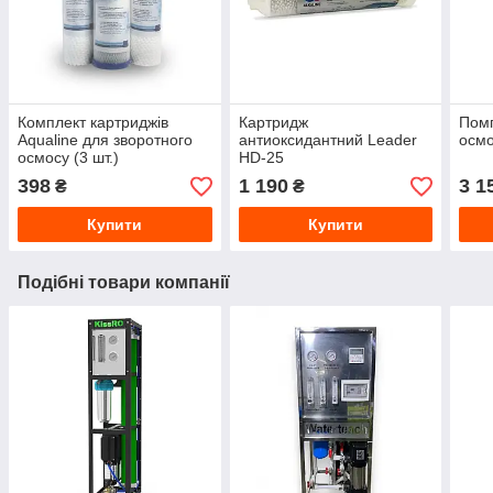
Комплект картриджів
Картридж
Помп
Aqualine для зворотного
антиоксидантний Leader
осмо
осмосу (3 шт.)
HD-25
398
1 190
3 1
₴
₴
Купити
Купити
Подібні товари компанії