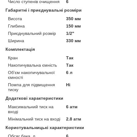
Число ступенів очищення
6
Габаритні і приєднувальні розміри
Висота
350 мм
Глибина
150 мм
Приєднувальний розмір
1/2"
Ширина
330 мм
Комплектація
Кран
Так
Накопичувальна ємність
Так
Об'єм накопичувальної
6 л
ємності
Помпа для підвищення
Ні
тиску
Додаткові характеристики
Максимальний тиск на
6 атм
вході
Мінімальний тиск на вході
2.8 атм
Користувальницькі характеристики
Обсяг бака, л
6