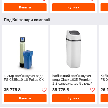
Купити
Купити
Подібні товари компанії
Фільтр пом'якшувач води
Кабінетний пом'якшувач
Кабі
FS-0835/1.0-18 Pallas CK
води Clack 1035 Premium |
FS 0
1-2 санвузла, до 5 людей
35 775
35 775
26 
₴
₴
Купити
Купити