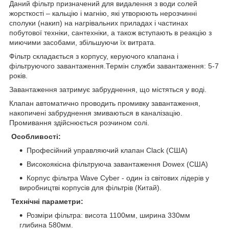
Даний фільтр призначений для видалення з води солей
жорсткості – кальцію і магнію, які утворюють нерозчинні
сполуки (накип) на нагрівальних приладах і частинах
побутової техніки, сантехніки, а також вступають в реакцію з
миючими засобами, збільшуючи їх витрата.
Фільтр складається з корпусу, керуючого клапана і
фільтруючого завантаження.Термін служби завантаження: 5-7
років.
Завантаження затримує забруднення, що містяться у воді.
Клапан автоматично проводить промивку завантаження,
накопичені забруднення змиваються в каналізацію.
Промивання здійснюється розчином солі.
Особливості:
Професійний управляючий клапан Clack (США)
Високоякісна фільтруюча завантаження Dowex (США)
Корпус фільтра Wave Cyber - один із світових лідерів у
виробництві корпусів для фільтрів (Китай).
Технічні параметри:
Розміри фільтра: висота 1100мм, ширина 330мм
глибина 580мм.