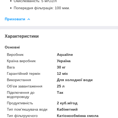
Окислюваність: 5 мгО2/л
Попередня фільтрація: 100 мкм.
Приховати
Характеристики
Основні
Виробник
Aqualine
Країна виробник
Україна
Вага
30 кг
Гарантійний термін
12 міс
Використання
Для холодної води
Об'єм завантаження
25 л
Підключення до
Так
водопроводу
Продуктивність
2 куб.м/год
Тип пом'якшувача води
Кабінетний
Тип фільтруючого
Катіонообмінна смола