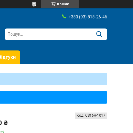
Кошик
+380 (93) 818-26-46
Відгуки
Код:
CS16H-1017
0 ₴
ті