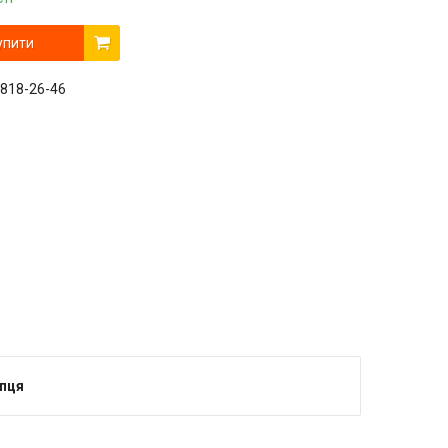
упити
 818-26-46
упця