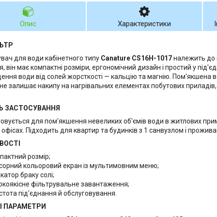
Опис
Характеристики
ЛЬТР
вач для води кабінетного типу
Canature CS16H-1017
належить до 
, він має компактні розміри, ергономічний дизайн і простий у під'є
ення води від солей жорсткості — кальцію та магнію. Пом'якшена в
 не залишає накипу на нагрівальних елементах побутових приладів
Ь ЗАСТОСУВАННЯ
овується для пом'якшення невеликих об'ємів води в житлових при
 офісах. Підходить для квартир та будинків з 1 санвузлом і прожива
ВОСТІ
пактний розмір;
сорний кольоровий екран із мультимовним меню;
катор браку солі;
окоякісне фільтрувальне завантаження;
стота під'єднання й обслуговування.
І ПАРАМЕТРИ