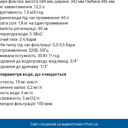
міри фільтра: висота 584 мм, ширина 342 мм глибина 485 мм.
яг завантаження: 12,5 л.
дуктивність: 1,0 м3/год
дання води під час промивання: 60 л
рата солі: 1,8 кг на один промивання
алість регенерації: 90 хв
пература води: 5-38оС
чий тиск: 2-6 барів
би тиску під час фільтрації: 0,3-0,5 бара
ктроживлення: 220В, 50Гц
живана потужність: 30 Вт ⁇ год
'єднання до водопроводу, вхід/вихід: 3/4"
'єднання до дренажу: 1/2"
і параметри води, що очищається
сткість: 10 мг-екв/л
инене залізо: 0,2 мг/л
ність води: 5 мг/л
слюваність: 5 мгО2/л
ередня фільтрація: 100 мкм.
Сайт створений на маркетплейсі
Prom.ua