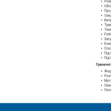
Роз
Обс
Про
Ски
Вит
Трив
Тем
Робо
Загу
Еле
Спо
Під
Під
Граничн
Жор
Розч
Мут
Оки
Поп