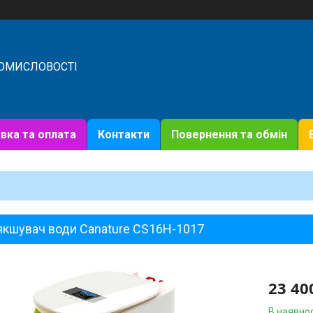
РОМИСЛОВОСТІ
вка та оплата
Контакти
Повернення та обмін
якшувач води Canature CS16H-1017
23 40
В наявнос