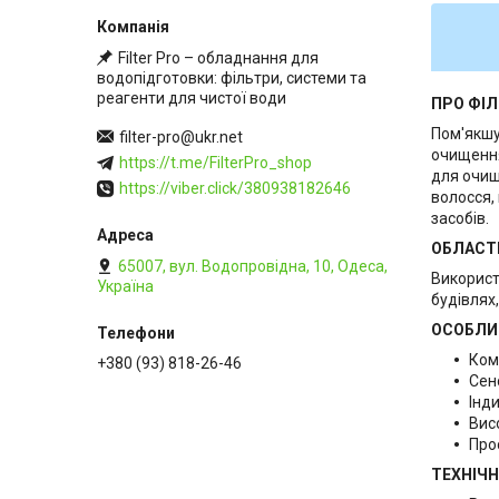
Filter Pro – обладнання для
водопідготовки: фільтри, системи та
реагенти для чистої води
ПРО ФІ
Пом'якшу
filter-pro@ukr.net
очищення
https://t.me/FilterPro_shop
для очищ
https://viber.click/380938182646
волосся,
засобів.
ОБЛАСТ
65007, вул. Водопровідна, 10, Одеса,
Використ
Україна
будівлях,
ОСОБЛИ
Ком
+380 (93) 818-26-46
Сен
Інди
Вис
Про
ТЕХНІЧН