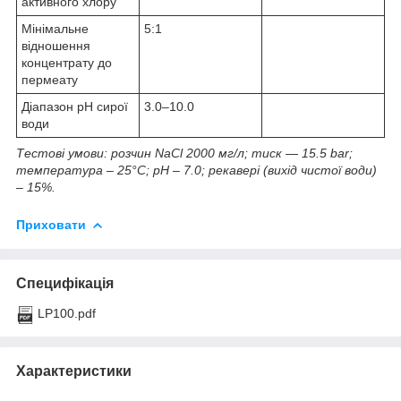
активного хлору
Мінімальне
5:1
відношення
концентрату до
пермеату
Діапазон pH сирої
3.0–10.0
води
Тестові умови: розчин NaCl 2000 мг/л; тиск ― 15.5 bar;
температура – 25°C; pH – 7.0; рекавері (вихід чистої води)
– 15%.
Приховати
Специфікація
LP100.pdf
Характеристики