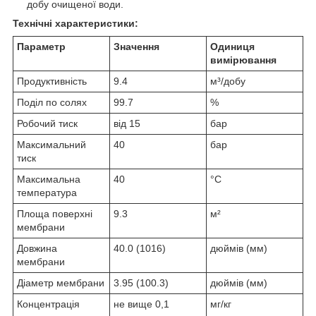
добу очищеної води.
Технічні характеристики:
Параметр
Значення
Одиниця
вимірювання
Продуктивність
9.4
м³/добу
Поділ по солях
99.7
%
Робочий тиск
від 15
бар
Максимальний
40
бар
тиск
Максимальна
40
°C
температура
Площа поверхні
9.3
м²
мембрани
Довжина
40.0 (1016)
дюймів (мм)
мембрани
Діаметр мембрани
3.95 (100.3)
дюймів (мм)
Концентрація
не вище 0,1
мг/кг