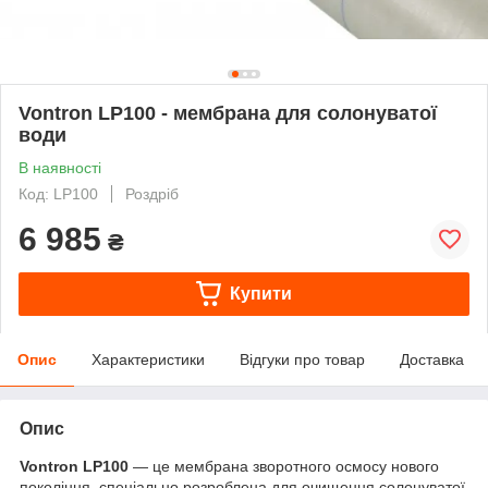
Vontron LP100 - мембрана для солонуватої
води
В наявності
Код: LP100
Роздріб
6 985
₴
Купити
Опис
Характеристики
Відгуки про товар
Доставка
Опис
Vontron LP100
— це мембрана зворотного осмосу нового
покоління, спеціально розроблена для очищення солонуватої