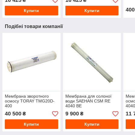
16 425
16 425
₴
₴
400
Купити
Купити
Подібні товари компанії
Мембрана зворотного
Мембрана для солоної
Мемб
осмосу TORAY TMG20D-
води SAEHAN CSM RE
осм
400
4040 BE
404
40 500
9 900
11 
₴
₴
Купити
Купити