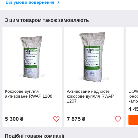
Всі умови повернення
З цим товаром також замовляють
Кокосове вугілля
Активоване надчисте
DOW
активоване RWAP 1208
кокосове вугілля RWAP
іоно
1207
катіо
4 4
5 300
7 875
₴
₴
Подібні товари компанії