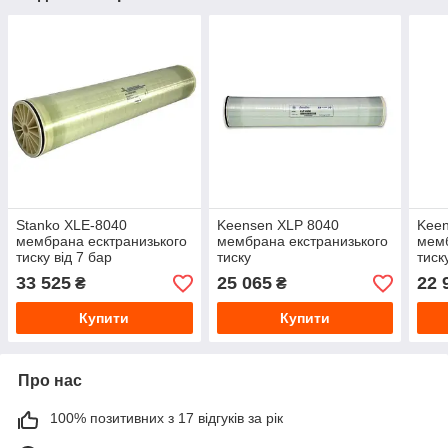
Stanko XLE-8040
Keensen XLP 8040
Keen
мембрана есктранизького
мембрана екстранизького
мемб
тиску від 7 бар
тиску
тиск
33 525
25 065
22 
₴
₴
Купити
Купити
Про нас
100% позитивних з 17 відгуків за рік