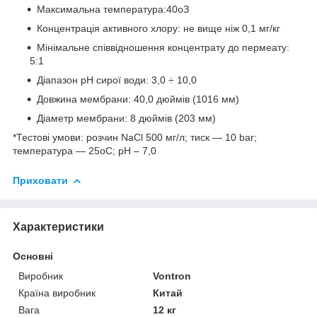
Максимальна температура:40
о
З
Концентрація активного хлору: не вище ніж 0,1 мг/кг
Мінімальне співвідношення концентрату до пермеату:
5:1
Діапазон pH сирої води: 3,0 ÷ 10,0
Довжина мембрани: 40,0 дюймів (1016 мм)
Діаметр мембрани: 8 дюймів (203 мм)
*Тестові умови: розчин NaCl 500 мг/л; тиск — 10 bar;
температура — 25
о
С; pH – 7,0
Приховати
Характеристики
Основні
Виробник
Vontron
Країна виробник
Китай
Вага
12 кг