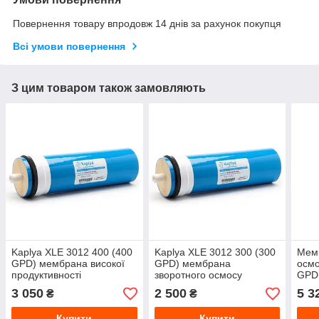
Повернення товару впродовж 14 днів за рахунок покупця
Всі умови повернення
З цим товаром також замовляють
Kaplya XLE 3012 400 (400
Kaplya XLE 3012 300 (300
Мемб
GPD) мембрана високої
GPD) мембрана
осмо
продуктивності
зворотного осмосу
GPD
3 050
2 500
5 3
₴
₴
Купити
Купити