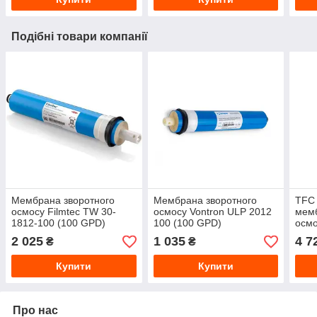
Подібні товари компанії
Мембрана зворотного
Мембрана зворотного
TFC
осмосу Filmtec ТW 30-
осмосу Vontron ULP 2012
мемб
1812-100 (100 GPD)
100 (100 GPD)
осмо
оригінал США
2 025
1 035
4 7
₴
₴
Купити
Купити
Про нас