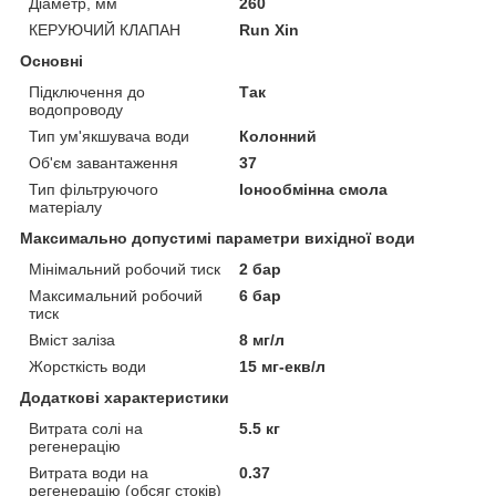
Діаметр, мм
260
КЕРУЮЧИЙ КЛАПАН
Run Xin
Основні
Підключення до
Так
водопроводу
Тип ум'якшувача води
Колонний
Об'єм завантаження
37
Тип фільтруючого
Іонообмінна смола
матеріалу
Максимально допустимі параметри вихідної води
Мінімальний робочий тиск
2 бар
Максимальний робочий
6 бар
тиск
Вміст заліза
8 мг/л
Жорсткість води
15 мг-екв/л
Додаткові характеристики
Витрата солі на
5.5 кг
регенерацію
Витрата води на
0.37
регенерацію (обсяг стоків)