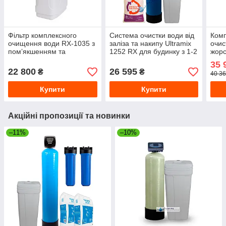
Фільтр комплексного
Система очистки води від
Комп
очищення води RX-1035 з
заліза та накипу Ultramix
очис
помʼякшенням та
1252 RX для будинку з 1-2
жорс
знезалізненням для дому
санвузлами (до 2,0 м³/год)
35 
22 800
26 595
₴
₴
40 36
Купити
Купити
Акційні пропозиції та новинки
–11%
–10%