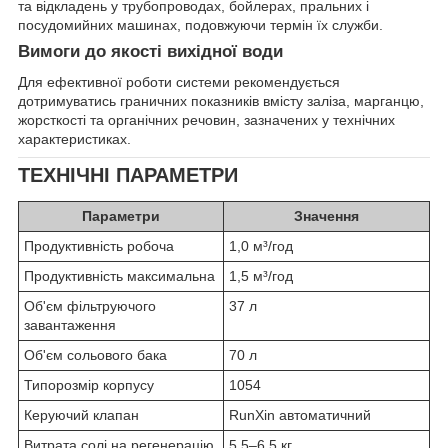
та відкладень у трубопроводах, бойлерах, пральних і
посудомийних машинах, подовжуючи термін їх служби.
Вимоги до якості вихідної води
Для ефективної роботи системи рекомендується
дотримуватись граничних показників вмісту заліза, марганцю,
жорсткості та органічних речовин, зазначених у технічних
характеристиках.
ТЕХНІЧНІ ПАРАМЕТРИ
Параметри
Значення
Продуктивність робоча
1,0 м³/год
Продуктивність максимальна
1,5 м³/год
Об'єм фільтруючого
37 л
завантаження
Об'єм сольового бака
70 л
Типорозмір корпусу
1054
Керуючий клапан
RunXin автоматичний
Витрата солі на регенерацію
5,5–6,5 кг