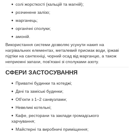
солі жорсткості (кальцій та магній);
розчинене залізо;
марганець;
органічні сполуки;
амоній.
Використання системи дозволяє усунути накип на
нагрівальних елементах, металевий присмак води, іржаві
підтіки на сантехніці, чорний осад від марганцю, а також
неприємні запахи, пов'язані зі сполуками азоту.
СФЕРИ ЗАСТОСУВАННЯ
Приватні будинки та котеджі;
Дачі та заміські будинки;
Об'єкти з 1–2 санвузлами;
Невеликі котельні;
Кафе, ресторани та заклади громадського
харчування;
Майстерні та виробничі приміщення;