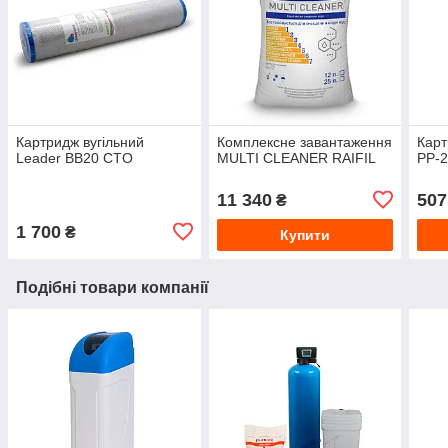
Картридж вугільний
Комплексне завантаження
Карт
Leader BB20 CTO
MULTI CLEANER RAIFIL
PP-
11 340
507
₴
1 700
₴
Купити
Подібні товари компанії