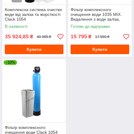
Комплексна система очистки
Фільтр комплексного
води від заліза та жорсткості
очищення води 1035 MIX.
Clack 1054
Видалення з води заліза,
марганцю, жорсткості та
В наявності
Готово до відправки
амонію
35 924,85
15 795
₴
₴
40 365 ₴
17 550 ₴
Купити
Купити
–10%
Фільтр комплексного
очищення води Clack 1054