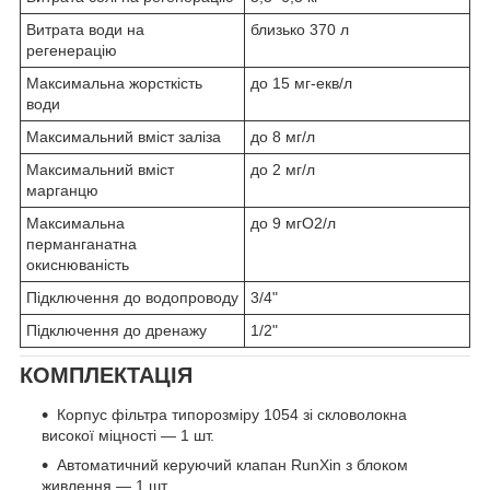
Витрата води на
близько 370 л
регенерацію
Максимальна жорсткість
до 15 мг-екв/л
води
Максимальний вміст заліза
до 8 мг/л
Максимальний вміст
до 2 мг/л
марганцю
Максимальна
до 9 мгО2/л
перманганатна
окиснюваність
Підключення до водопроводу
3/4"
Підключення до дренажу
1/2"
КОМПЛЕКТАЦІЯ
Корпус фільтра типорозміру 1054 зі скловолокна
високої міцності — 1 шт.
Автоматичний керуючий клапан RunXin з блоком
живлення — 1 шт.