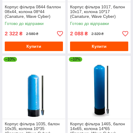
Корпус фільтра 0844 баллон
Корпус фільтра 1017, балон
08х44, колона 08*44
10х17, колона 10*17
(Canature, Wave Cyber)
(Canature, Wave Cyber)
08"х44"
10"х17"
Готово до відправки
Готово до відправки
2 322
2 088
₴
₴
2 580 ₴
2 320 ₴
Купити
Купити
–10%
–10%
Корпус фільтра 1035, балон
Корпус фільтра 1465, балон
10х35, колона 10*35
14х65, колона 14*65