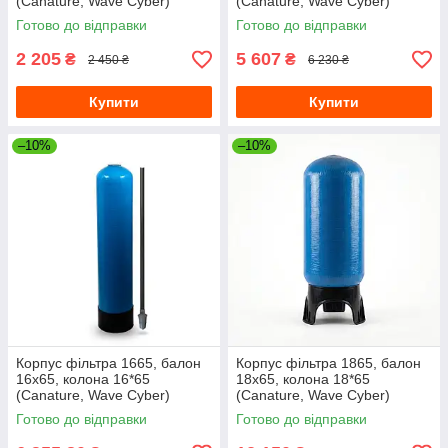
(Canature, Wave Cyber)
(Canature, Wave Cyber)
10"х35" з трубою
14"х65"
Готово до відправки
Готово до відправки
2 205
5 607
₴
₴
2 450 ₴
6 230 ₴
Купити
Купити
–10%
–10%
Корпус фільтра 1665, балон
Корпус фільтра 1865, балон
16х65, колона 16*65
18х65, колона 18*65
(Canature, Wave Cyber)
(Canature, Wave Cyber)
16"х65"
18"х65"
Готово до відправки
Готово до відправки