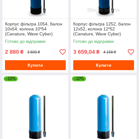
Корпус фільтра 1054, балон
Корпус фільтра 1252, балон
10х54, колона 10*54
12х52, колона 12*52
(Canature, Wave Cyber)
(Canature, Wave Cyber)
10"х54" з трубою
12"х52" з трубою та дистриб.
Готово до відправки
Готово до відправки
2 880
3 659,04
₴
₴
3 600 ₴
4 158 ₴
Купити
Купити
–10%
–10%