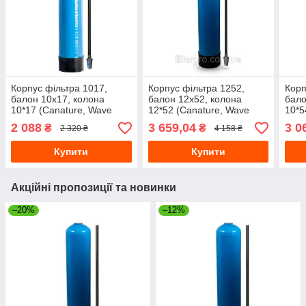
Корпус фільтра 1017,
Корпус фільтра 1252,
Корп
балон 10х17, колона
балон 12х52, колона
бало
10*17 (Canature, Wave
12*52 (Canature, Wave
10*5
Cyber) 10"х17"
Cyber) 12"х52" з трубою та
Cybe
2 088
3 659,04
3 0
₴
₴
2 320 ₴
4 158 ₴
дистриб.
Купити
Купити
Акційні пропозиції та новинки
–20%
–12%