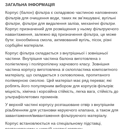
ЗАГАЛЬНА ІНФОРМАЦІЯ
Корпус (балон) фільтра є складовою частиною наповнених
фільтрів для очищення води, таких як зм'якшувачі, вугільні
фільтри, фільтри для видалення заліза, механічні фільтри.
Корпус призначений для розміщення у ньому фільтруючого
навантаження, залежно від призначення фільтра, це може
бути: іонообмінна смола, активований вугіль, пісок, різні
сорбційні матеріали.
Корпус фільтра складається з внутрішньої і зовнішньої
частини. Внутрішня частина балона виготовлена з
поліетилену і поліпропілену харчового класу. Зовнішня
частина корпусу виготовлена зі склопластика композитного
матеріалу, що складається з скловолокна, пропитаного
полімерною смолою. Цей матеріал має ряд переваг, які
роблять його популярним вибором для корпусів фільтрів:
міцність, хімічна і корозійна стійкість, легка вага, стійкість до
ультрафіолетових променів.
У верхній частині корпусу розташоване отвір з внутрішнім
різьбленням для установки керуючого клапана, а також для
завантаження/вивантаження фільтруючого матеріалу.
Корпус встановлюється на спеціальному підставці,
розташованому у нижній частині корпусу.