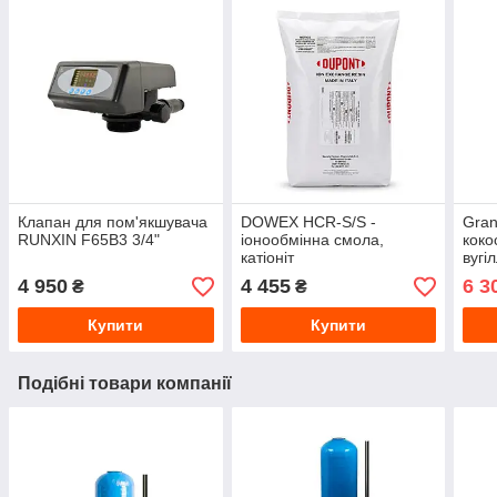
Клапан для пом'якшувача
DOWEX HCR-S/S -
Gran
RUNXIN F65B3 3/4"
іонообмінна смола,
коко
катіоніт
вугіл
4 950
4 455
6 3
₴
₴
Купити
Купити
Подібні товари компанії