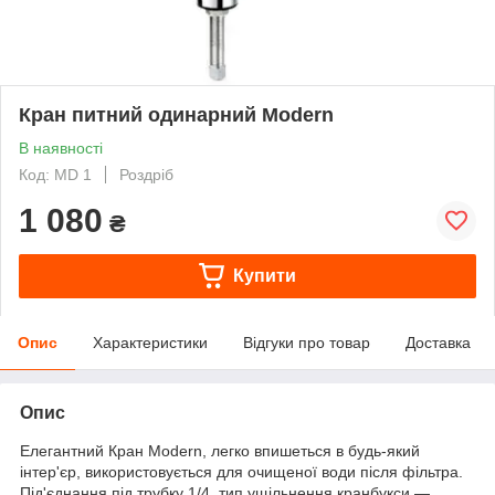
Кран питний одинарний Modern
В наявності
Код: MD 1
Роздріб
1 080
₴
Купити
Опис
Характеристики
Відгуки про товар
Доставка
Опис
Елегантний Кран Modern, легко впишеться в будь-який
інтер'єр, використовується для очищеної води після фільтра.
Під'єднання під трубку 1/4, тип ущільнення кранбукси —