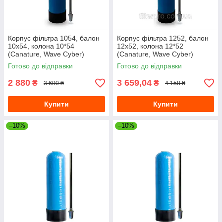
Корпус фільтра 1054, балон
Корпус фільтра 1252, балон
10х54, колона 10*54
12х52, колона 12*52
(Canature, Wave Cyber)
(Canature, Wave Cyber)
10"х54" з трубою
12"х52" з трубою та дистриб.
Готово до відправки
Готово до відправки
2 880
3 659,04
₴
₴
3 600 ₴
4 158 ₴
Купити
Купити
–10%
–10%