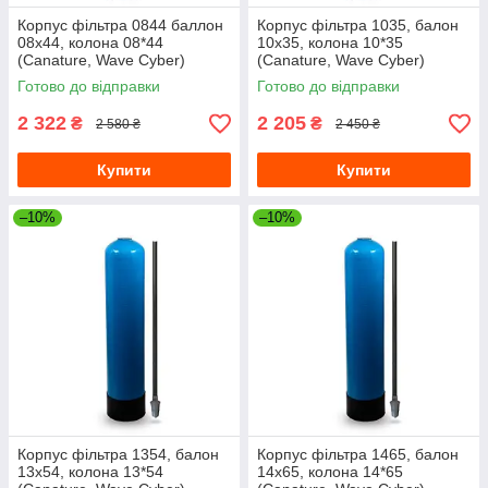
Корпус фільтра 0844 баллон
Корпус фільтра 1035, балон
08х44, колона 08*44
10х35, колона 10*35
(Canature, Wave Cyber)
(Canature, Wave Cyber)
08"х44"
10"х35" з трубою
Готово до відправки
Готово до відправки
2 322
2 205
₴
₴
2 580 ₴
2 450 ₴
Купити
Купити
–10%
–10%
Корпус фільтра 1354, балон
Корпус фільтра 1465, балон
13х54, колона 13*54
14х65, колона 14*65