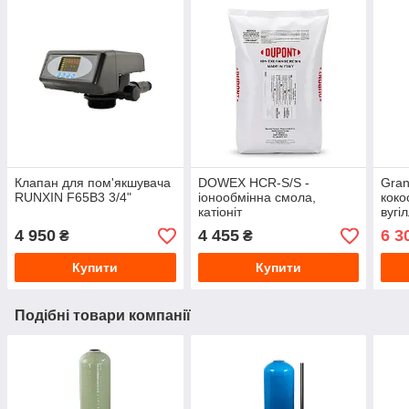
Клапан для пом'якшувача
DOWEX HCR-S/S -
Gran
RUNXIN F65B3 3/4"
іонообмінна смола,
коко
катіоніт
вугіл
4 950
4 455
6 3
₴
₴
Купити
Купити
Подібні товари компанії