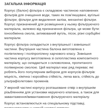
ЗАГАЛЬНА ІНФОРМАЦІЯ
Корпус (балон) фільтра є складовою частиною наповнених
фільтрів для очищення води, таких як пом'якшувачі, вугільні
фільтри, фільтри для видалення заліза, механічні фільтри.
Корпус призначений для розміщення у ньому фільтруючого
матеріала, залежно від призначення фільтра, це може бути:
іонообмінна смола, активований вугіль, пісок, різні сорбційні
матеріали.
Корпус фільтра складається з внутрішньої і зовнішньої
частини. Внутрішня частина балона виготовлена з
поліетилену і поліпропілену харчового класу. Зовнішня
частина корпусу виготовлена зі склопластика композитного
матеріалу, що складається з скловолокна, пропитаного
полімерною смолою. Цей матеріал має ряд переваг, які
роблять його популярним вибором для корпусів фільтрів:
міцність, хімічна і корозійна стійкість, легка вага, стійкість до
ультрафіолетових променів.
У верхній частині корпусу розташоване отвір з внутрішнім
різьбленням для установки керуючого клапана, а також для
завантаження/вивантаження фільтруючого матеріалу.
Корпус встановлюється на спеціальному підставці,
розташованому у нижній частині корпусу.