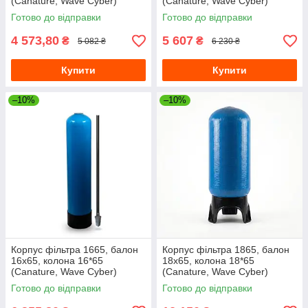
(Canature, Wave Cyber)
(Canature, Wave Cyber)
13"х54" з трубою
14"х65"
Готово до відправки
Готово до відправки
4 573,80
5 607
₴
₴
5 082 ₴
6 230 ₴
Купити
Купити
–10%
–10%
Корпус фільтра 1665, балон
Корпус фільтра 1865, балон
16х65, колона 16*65
18х65, колона 18*65
(Canature, Wave Cyber)
(Canature, Wave Cyber)
16"х65"
18"х65"
Готово до відправки
Готово до відправки