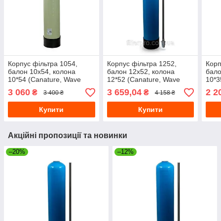
Корпус фільтра 1054,
Корпус фільтра 1252,
Корп
балон 10х54, колона
балон 12х52, колона
бало
10*54 (Canature, Wave
12*52 (Canature, Wave
10*3
Cyber) 10"х54"
Cyber) 12"х52" з трубою та
Cybe
3 060
3 659,04
2 2
₴
₴
3 400 ₴
4 158 ₴
дистриб.
Купити
Купити
Акційні пропозиції та новинки
–20%
–12%