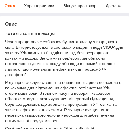
Опис
Характеристики
Відгуки про товар
Доставка
Опис
ЗАГАЛЬНА ІНФОРМАЦІЯ
Чохол представляє собою колбу, виготовлену з кварцового
скла. Використовується в системах очищення води VIQUA для
захисту УФ-лампи та її відділення від безпосереднього
контакту з водою. Він служить бар'єром, запобігаючи
потраплянню домішок, осаду або води в прямий контакт з
лампою, що може знизити ефективність процесу УФ-
дезінфекції.
Регулярне обслуговування та очищення кварцового чохола є
важливими для підтримання ефективності системи УФ-
стерилізації води. З плином часу на поверхні кварцової
обгортки можуть накопичуватися мінеральні відкладення,
бруд або домішки, що зменшить пропускання УФ-світла та
знизить ефективність системи. Регулярне очищення та
перевірка кварцового чохола необхідні для забезпечення
оптимальної продуктивності.
Сумісний лише з системами VIQUA та Sterilight.