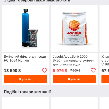
З цим товаром також замовляють
Вугільний фільтр для води
Jacobi AquaSorb 1000
Ульт
FC 1054 Runxin
8х30 - активоване вугілля
стер
для очистки води
VH6
13 590
5 976
67 
₴
₴
7 200 ₴
Купити
Купити
Подібні товари компанії