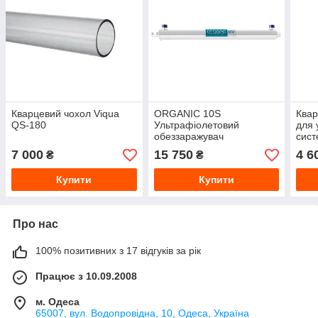
Кварцевий чохол Viqua
ORGANIC 10S
Квар
QS-180
Ультрафіолетовий
для 
обеззаражувач
сист
7 000
15 750
4 6
₴
₴
Купити
Купити
Про нас
100% позитивних з 17 відгуків за рік
Працює з 10.09.2008
м. Одеса
65007, вул. Водопровідна, 10, Одеса, Україна