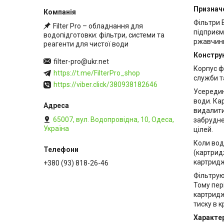
Признач
Фільтри 
Filter Pro – обладнання для
підприєм
водопідготовки: фільтри, системи та
ржавчини
реагенти для чистої води
Конструк
filter-pro@ukr.net
Корпус ф
https://t.me/FilterPro_shop
служби та
https://viber.click/380938182646
Усередин
води. Ка
видалити
65007, вул. Водопровідна, 10, Одеса,
забрудне
Україна
цілей.
Коли вод
(картрид
картридж
+380 (93) 818-26-46
Фільтрую
Тому пер
картридж
тиску в 
Характе