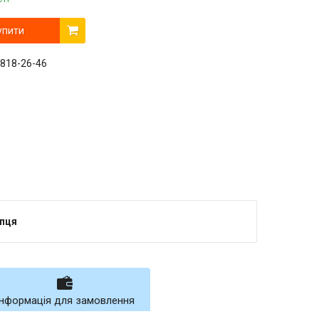
упити
 818-26-46
упця
Інформація для замовлення