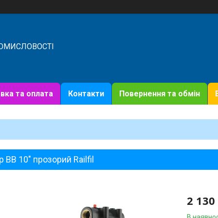
РОМИСЛОВОСТІ
вка та оплата
Контакти
Повернення та обмін
р ВВ 10" прозорий Railfil
2 130
В наявнос