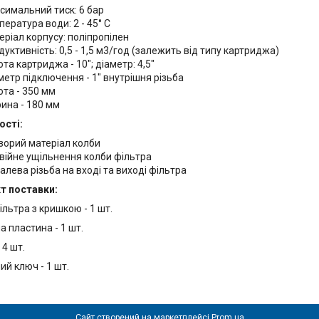
симальний тиск: 6 бар
ература води: 2 - 45° C
еріал корпусу: поліпропілен
дуктивність: 0,5 - 1,5 м3/год (залежить від типу картриджа)
та картриджа - 10"; діаметр: 4,5"
метр підключення - 1" внутрішня різьба
ота - 350 мм
ина - 180 мм
ості:
зорий матеріал колби
війне ущільнення колби фільтра
алева різьба на вході та виході фільтра
т поставки:
ільтра з кришкою - 1 шт.
 пластина - 1 шт.
 4 шт.
й ключ - 1 шт.
Сайт створений на маркетплейсі
Prom.ua