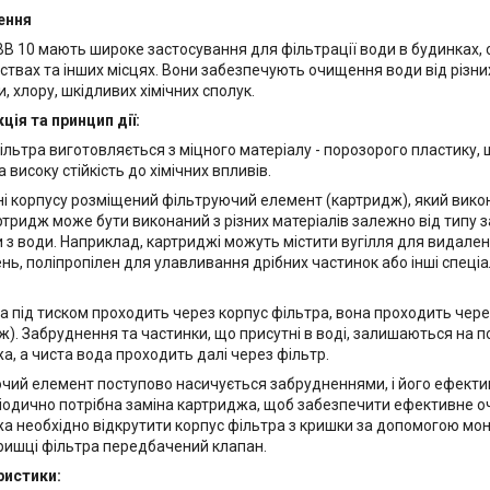
ення
BB 10 мають широке застосування для фільтрації води в будинках, 
ствах та інших місцях. Вони забезпечують очищення води від різних 
, хлору, шкідливих хімічних сполук.
ція та принцип дії:
ільтра виготовляється з міцного матеріалу - порозорого пластику,
 високу стійкість до хімічних впливів.
і корпусу розміщений фільтруючий елемент (картридж), який вик
ртридж може бути виконаний з різних матеріалів залежно від типу з
 з води. Наприклад, картриджі можуть містити вугілля для видален
нь, поліпропілен для улавливання дрібних частинок або інші спеціа
а під тиском проходить через корпус фільтра, вона проходить чер
ж). Забруднення та частинки, що присутні в воді, залишаються на п
а, а чиста вода проходить далі через фільтр.
чий елемент поступово насичується забрудненнями, і його ефекти
іодично потрібна заміна картриджа, щоб забезпечити ефективне о
а необхідно відкрутити корпус фільтра з кришки за допомогою м
кришці фільтра передбачений клапан.
ристики: