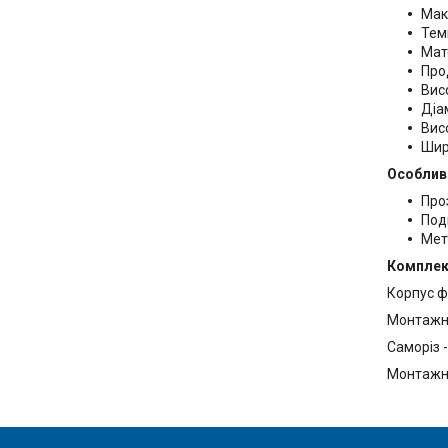
Мак
Темп
Мат
Про
Висо
Діа
Вис
Шир
Особлив
Про
Под
Мет
Комплек
Корпус ф
Монтажна
Саморіз -
Монтажни