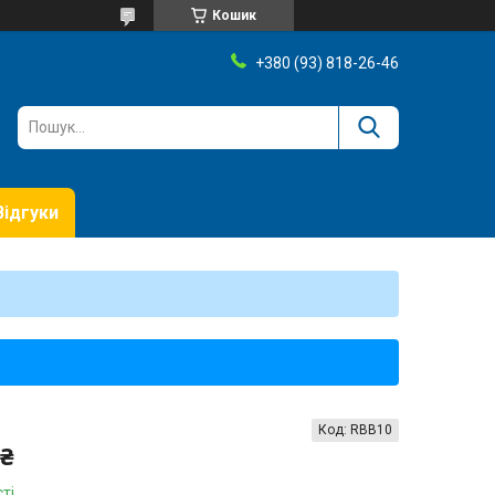
Кошик
+380 (93) 818-26-46
Відгуки
Код:
RBB10
 ₴
ті