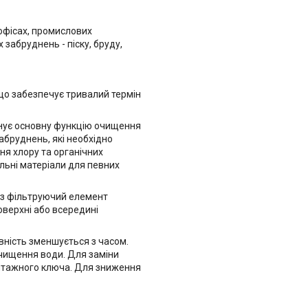
офісах, промислових
забруднень - піску, бруду,
 що забезпечує тривалий термін
онує основну функцію очищення
абруднень, які необхідно
ня хлору та органічних
льні матеріали для певних
ез фільтруючий елемент
оверхні або всередині
вність зменшується з часом.
чищення води. Для заміни
онтажного ключа. Для зниження