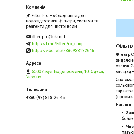
Filter Pro – обладнання для
водопідготовки: фільтри, системи та
реагенти для чистої води
filter-pro@ukr.net
https://t.me/FilterPro_shop
Фільтр
https://viber.click/380938182646
Фільтр C
видаленн
сполук. 
65007, вул. Водопровідна, 10, Одеса,
заощаджу
Україна
Система 
сольовог
гарантує
(промива
+380 (93) 818-26-46
Навіщо 
Зах
бойле
Чис
патьок