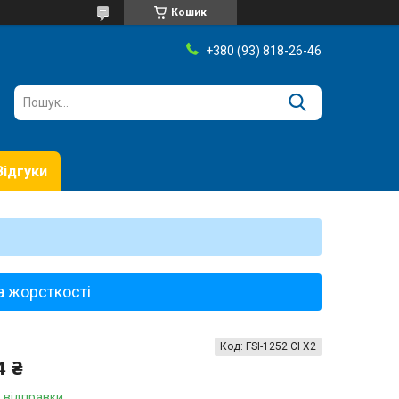
Кошик
+380 (93) 818-26-46
Відгуки
а жорсткості
Код:
FSI-1252 CI X2
4 ₴
 відправки