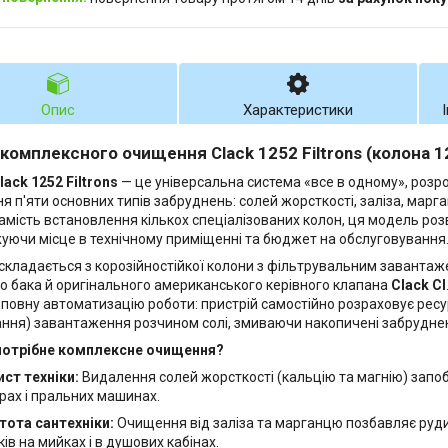
Опис
Характеристики
 комплексного очищення Clack 1252 Filtrons (колона 1
lack 1252 Filtrons
— це універсальна система «все в одному», роз
я п'яти основних типів забруднень: солей жорсткості, заліза, марг
Замість встановлення кількох спеціалізованих колон, ця модель ро
ючи місце в технічному приміщенні та бюджет на обслуговування
складається з корозійностійкої колони з фільтрувальним завантаже
о бака й оригінального американського керівного клапана
Clack CI
 повну автоматизацію роботи: пристрій самостійно розраховує ресу
ння) завантаження розчином солі, змиваючи накопичені забрудне
потрібне комплексне очищення?
ист техніки:
Видалення солей жорсткості (кальцію та магнію) запобі
рах і пральних машинах.
тота сантехніки:
Очищення від заліза та марганцю позбавляє руди
ів на мийках і в душових кабінах.