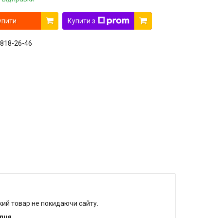
упити
Купити з
 818-26-46
який товар не покидаючи сайту.
упця