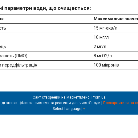
ні параметри води, що очищається:
ик
Максимальне значе
сть
15 мг-екв/л
10 мг/л
ець
2 мг/л
аність (ПМО)
8 мгО2/л
а передфільтрація
100 мікронів
Сайт створений на маркетплейсі
Prom.ua
Filter Pro – обладнання для водопідготовки: фільтри, системи та реагенти для чистої води |
Поскаржитися на к
Select Language
▼