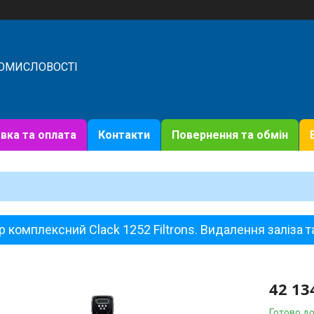
РОМИСЛОВОСТІ
вка та оплата
Контакти
Повернення та обмін
р комплексний Clack 1252 Filtrons. Видалення заліза т
42 13
Готово до