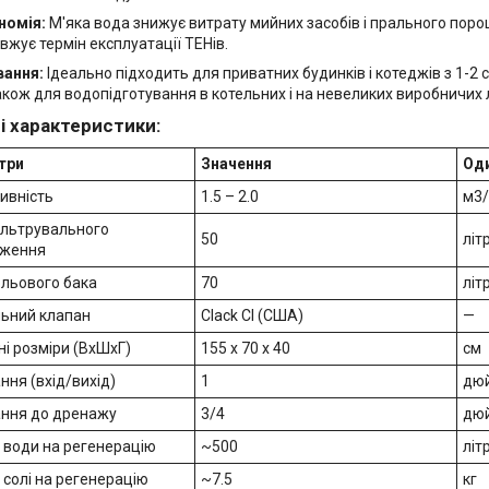
номія:
М'яка вода знижує витрату мийних засобів і прального поро
вжує термін експлуатації ТЕНів.
вання:
Ідеально підходить для приватних будинків і котеджів з 1-2
також для водопідготування в котельних і на невеликих виробничих л
і характеристики:
три
Значення
Од
ивність
1.5 – 2.0
м3/
ільтрувального
50
літ
аження
ольового бака
70
літ
ьний клапан
Clack CI (США)
—
ні розміри (ВхШхГ)
155 х 70 х 40
см
ння (вхід/вихід)
1
дю
ання до дренажу
3/4
дю
 води на регенерацію
~500
літ
 солі на регенерацію
~7.5
кг