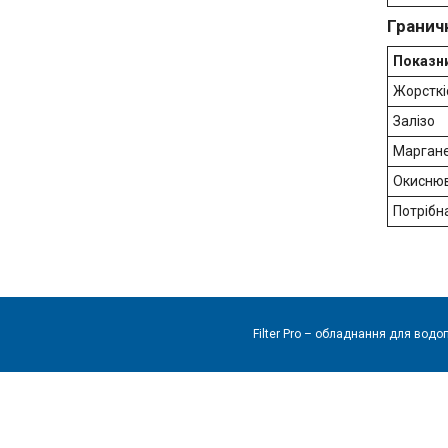
Гранич
Показн
Жорсткі
Залізо
Марган
Окиснюв
Потрібн