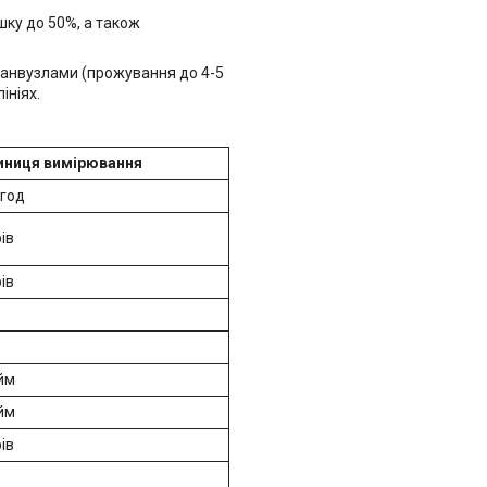
шку до 50%, а також
 санвузлами (прожування до 4-5
ініях.
иниця вимірювання
год
рів
рів
йм
йм
рів