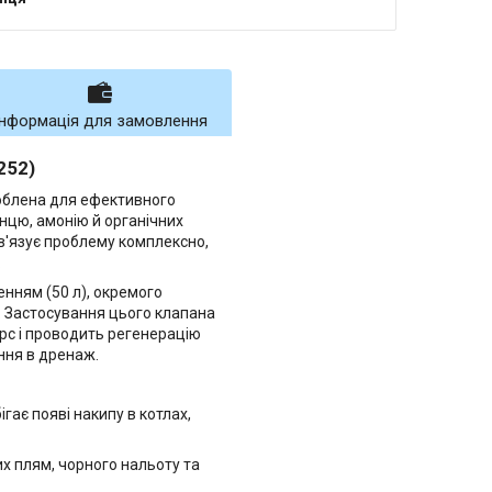
Інформація для замовлення
252)
роблена для ефективного
анцю, амонію й органічних
зв'язує проблему комплексно,
.
нням (50 л), окремого
. Застосування цього клапана
рс і проводить регенерацію
ння в дренаж.
гає появі накипу в котлах,
х плям, чорного нальоту та