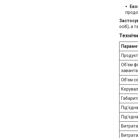
Еко
продо
Застосу
осіб), а 
Технічн
Параме
Продукт
Об'єм ф
завант
Об'єм с
Керувал
Габарит
Під'єдна
Під'єдн
Витрата
Витрата