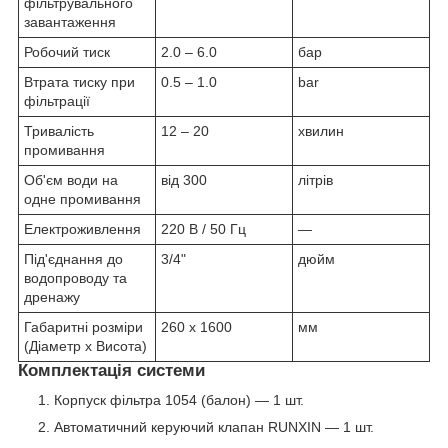
фільтрувального
завантаження
Робочий тиск
2.0 – 6.0
бар
Втрата тиску при
0.5 – 1.0
bar
фільтрації
Тривалість
12 – 20
хвилин
промивання
Об'єм води на
від 300
літрів
одне промивання
Електроживлення
220 В / 50 Гц
—
Під'єднання до
3/4"
дюйм
водопроводу та
дренажу
Габаритні розміри
260 х 1600
мм
(Діаметр х Висота)
Комплектація системи
Корпуск фільтра 1054 (балон) — 1 шт.
Автоматичний керуючий клапан RUNXIN — 1 шт.