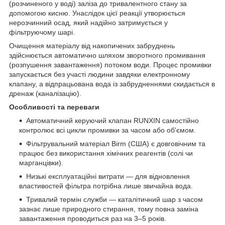
(розчиненого у воді) заліза до тривалентного стану за
допомогою кисню. Унаслідок цієї реакції утворюється
нерозчинний осад, який надійно затримується у
фільтруючому шарі.
Очищення матеріалу від накопичених забруднень
здійснюється автоматично шляхом зворотного промивання
(розпушення завантаження) потоком води. Процес промивки
запускається без участі людини завдяки електронному
клапану, а відпрацьована вода із забрудненнями скидається в
дренаж (каналізацію).
Особливості та переваги
Автоматичний керуючий клапан RUNXIN самостійно
контролює всі цикли промивки за часом або об'ємом.
Фільтрувальний матеріал Birm (США) є довговічним та
працює без використання хімічних реагентів (солі чи
марганцівки).
Низькі експлуатаційні витрати — для відновлення
властивостей фільтра потрібна лише звичайна вода.
Тривалий термін служби — каталітичний шар з часом
зазнає лише природного стирання, тому повна заміна
завантаження проводиться раз на 3–5 років.