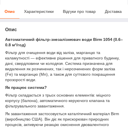
Опис
Характеристики
Відгуки про товар
Доставка
Опис
Автоматичний фільтр-знезалізнювач води Birm 1054 (0.6–
0.8 м³/год)
Фільтр для очищення води від заліза, марганцю та
каламутності — ефективне рішення для приватного будинку,
дачі, свердловини чи колодязя. Система призначена для
видалення як розчинених, так і нерозчинених форм заліза
(Fe) та марганцю (Mn), а також для суттєвого покращення
прозорості води.
Як працює система?
Фільтр складається з трьох основних елементів: міцного
корпусу (балона), автоматичного керуючого клапана та
фільтрувального завантаження.
Як завантаження застосовується каталітичний матеріал Birm
(виробництво США). Він діє як прискорювач природних
процесів, активуючи реакцію окиснення двовалентного