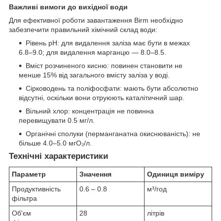
Важливі вимоги до вихідної води
Для ефективної роботи завантаження Birm необхідно
забезпечити правильний хімічний склад води:
Рівень pH: для видалення заліза має бути в межах
6.8–9.0; для видалення марганцю — 8.0–8.5.
Вміст розчиненого кисню: повинен становити не
менше 15% від загального вмісту заліза у воді.
Сірководень та поліфосфати: мають бути абсолютно
відсутні, оскільки вони отруюють каталітичний шар.
Вільний хлор: концентрація не повинна
перевищувати 0.5 мг/л.
Органічні сполуки (перманганатна окиснюваність): не
більше 4.0–5.0 мгО₂/л.
Технічні характеристики
Параметр
Значення
Одиниця виміру
Продуктивність
0.6 – 0.8
м³/год
фільтра
Об'єм
28
літрів