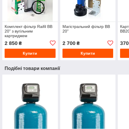
Комплект фільтр Raifil BB
Магістральний фільтр BB
Карт
20" з вугільним
20"
ВВ2
картриджем
2 850
2 700
370
₴
₴
Купити
Купити
Подібні товари компанії