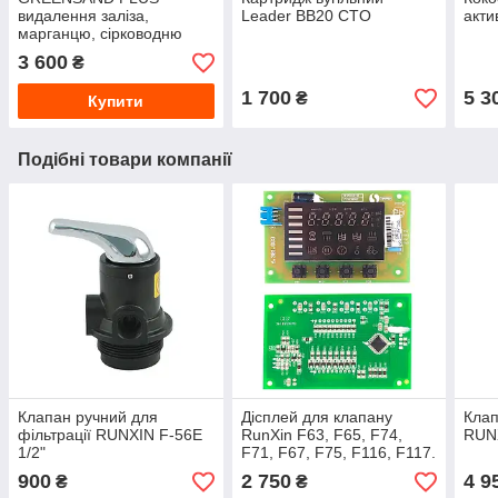
видалення заліза,
Leader BB20 CTO
акт
марганцю, сірководню
3 600
₴
1 700
5 3
₴
Купити
Подібні товари компанії
Клапан ручний для
Дісплей для клапану
Клап
фільтрації RUNXIN F-56Е
RunXin F63, F65, F74,
RUNX
1/2"
F71, F67, F75, F116, F117.
Запчастини для клапанів
900
2 750
4 9
₴
₴
RX