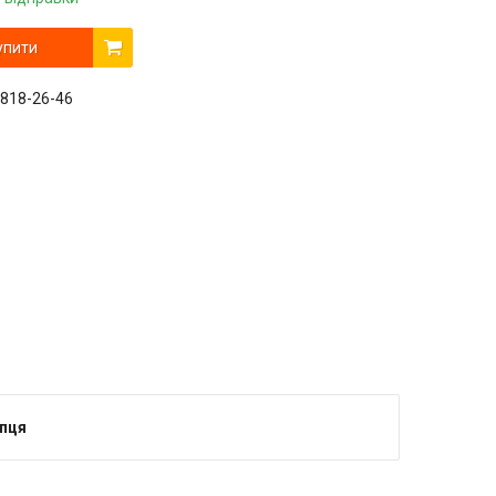
упити
 818-26-46
упця