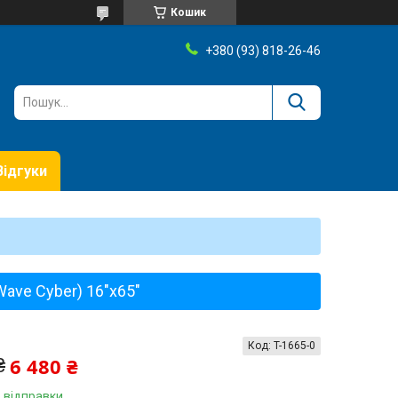
Кошик
+380 (93) 818-26-46
Відгуки
Wave Cyber) 16"х65"
Код:
T-1665-0
6 480 ₴
₴
 відправки