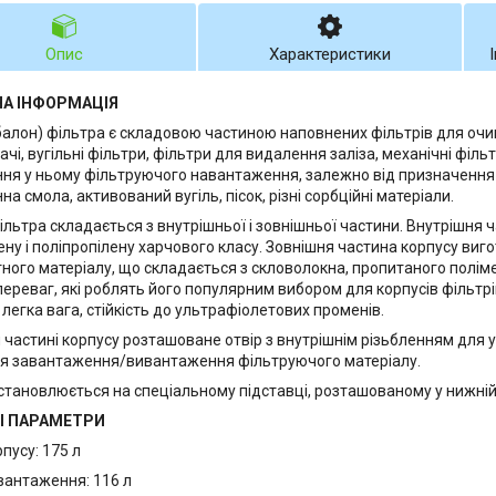
Опис
Характеристики
НА ІНФОРМАЦІЯ
балон) фільтра є складовою частиною наповнених фільтрів для очи
ачі, вугільні фільтри, фільтри для видалення заліза, механічні філ
ня у ньому фільтруючого навантаження, залежно від призначення 
на смола, активований вугіль, пісок, різні сорбційні матеріали.
ільтра складається з внутрішньої і зовнішньої частини. Внутрішня 
ену і поліпропілену харчового класу. Зовнішня частина корпусу виг
ного матеріалу, що складається з скловолокна, пропитаного полі
ереваг, які роблять його популярним вибором для корпусів фільтрів:
, легка вага, стійкість до ультрафіолетових променів.
й частині корпусу розташоване отвір з внутрішнім різьбленням для 
я завантаження/вивантаження фільтруючого матеріалу.
становлюється на спеціальному підставці, розташованому у нижній 
І ПАРАМЕТРИ
пусу: 175 л
вантаження: 116 л