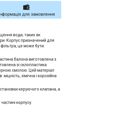
Інформація для замовлення
щення води, таких як
ьтри. Корпус призначений для
фільтра, це може бути:
частина балона виготовлена з
отовлена зі склопластика
мерною смолою. Цей матеріал
 міцність, хімічна і корозійна
установки керуючого клапана, а
частині корпусу.