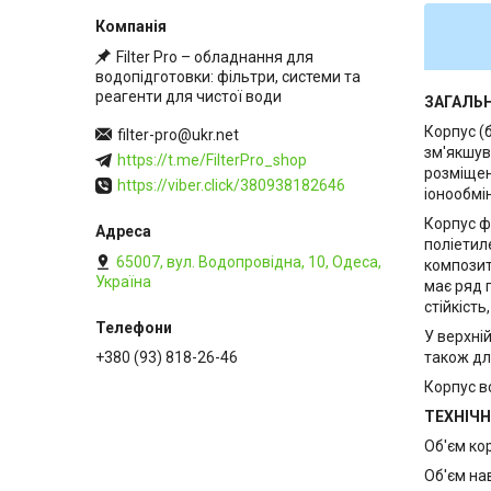
Filter Pro – обладнання для
водопідготовки: фільтри, системи та
реагенти для чистої води
ЗАГАЛЬ
Корпус (
filter-pro@ukr.net
зм'якшув
https://t.me/FilterPro_shop
розміщен
https://viber.click/380938182646
іонообмін
Корпус ф
поліетил
65007, вул. Водопровідна, 10, Одеса,
композит
Україна
має ряд п
стійкість
У верхні
також дл
+380 (93) 818-26-46
Корпус в
ТЕХНІЧН
Об'єм кор
Об'єм на