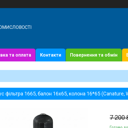
РОМИСЛОВОСТІ
вка та оплата
Контакти
Повернення та обмін
с фільтра 1665, балон 16х65, колона 16*65 (Canature, 
7 200 
Готово до