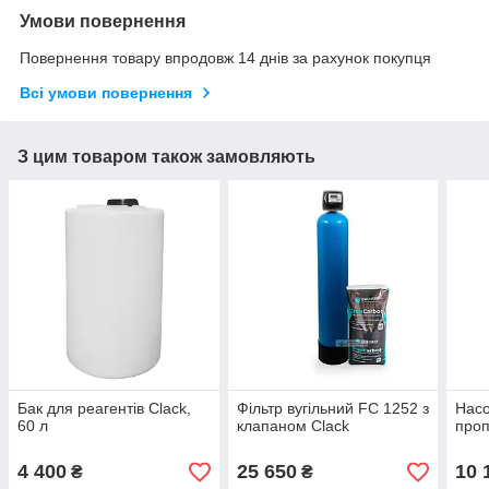
Умови повернення
Повернення товару впродовж 14 днів за рахунок покупця
Всі умови повернення
З цим товаром також замовляють
Бак для реагентів Clack,
Фільтр вугільний FC 1252 з
Насо
60 л
клапаном Clack
про
4 400
25 650
10 
₴
₴