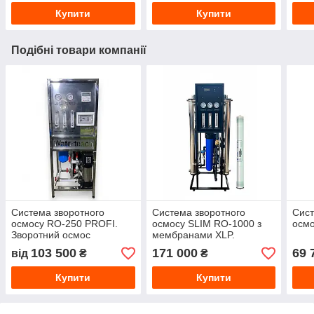
Купити
Купити
Подібні товари компанії
Система зворотного
Система зворотного
Сист
осмосу RO-250 PROFI.
осмосу SLIM RO-1000 з
осмо
Зворотний осмос
мембранами XLP.
промисловий, нержавіюча
Промислова система
103 500
171 000
69 
від
₴
₴
сталь
зворотного осмосу 1000 л
на годину
Купити
Купити