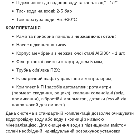
Підключення до водопроводу та каналізації - 1/2"
Тиск води на вході: 2-5 бар
Температура води: +5..+30°С
КОМПЛЕКТАЦІЯ
Рама та приборна панель з
нержавіючої сталі;
Насос підвищення тиску
Корпус мембрани з нержавіючої сталі AISI304 - 1 шт;
Фільтр тонкої очистки з картриджем 5 мкм;
Трубна обв'язка ПВХ;
Електричний шафа управління з контролером;
Комплект КІП і засобів автоматики: ротаметри
(пермеат, скидання, рецикл), клапани соленоїдні (вхід,
промивання), вібростійкі манометри, датчики (сухий хід,
поплавковий для ємності).
Дана система в стандартній комплектації дозволяє очищувати
водопровідну воду або воду з криниці з низькою
мінералізацією. Для очищення води з підвищеним вмістом
солей необхідний індивідуальний розрахунок установки