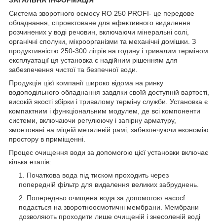
Система зворотного осмосу RO 250 PROFI- це передове
обладнання, спроектоване для ефективного видалення
розчинених у воді речовин, включаючи мінеральні солі,
органічні сполуки, мікроорганізми та механічні домішки. З
продуктивністю 250-300 літрів на годину і тривалим терміном
експлуатації ця установка є надійним рішенням для
забезпечення чистої та безпечної води.
Продукція цієї компанії широко відома на ринку
водоподільного обладнання завдяки своїй доступній вартості,
високій якості збірки і тривалому терміну служби. Установка є
компактним і функціональним модулем, де всі компоненти
системи, включаючи регулюючу і запірну арматуру,
змонтовані на міцній металевій рамі, забезпечуючи економію
простору в приміщенні.
Процес очищення води за допомогою цієї установки включає
кілька етапів:
Початкова вода під тиском проходить через
попередній фільтр для видалення великих забруднень.
Попередньо очищена вода за допомогою насосf
подається на зворотноосмотичні мембрани. Мембрани
дозволяють проходити лише очищеній і знесоленій воді