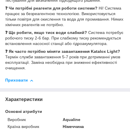
тестування для визначення підходящого рішення.
❓ Чи потрібні реагенти для роботи системи?
Ні! Система
працює за безреагентною технологією. Використовується
тільки повітря для окислення та вода для промивання. Ніяких
хімічних реагентів не потрібно.
❓ Що робити, якщо тиск води слабкий?
Система потребує
робочого тиску 2-6 бар. При слабкому тиску рекомендується
встановлення насосної станції або гідроакумулятора.
❓ Як часто потрібно міняти завантаження Katalox Light?
Термін служби завантаження 5-7 років при дотриманні умов
експлуатації. Заміна необхідна при зниженні ефективності
очищення.
Приховати
Характеристики
Основні атрибути
Виробник
Aqualine
Країна виробник
Німеччина