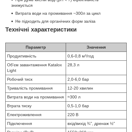
знижується
Витрата води на промивання ~300л за цикл
Не підходить для органічних форм заліза
Технічні характеристики
Параметр
Значення
Продуктивність
0,6-0,8 м³/год
Об'єм завантаження Katalox
28,3 л
Light
Робочий тиск
2,0-6,0 бар
Тривалість промивання
12-20 хвилин
Витрата води на промивання
≈300 л
Втрата тиску
0,5-1,0 бар
Електроживлення
220 В
Підключення
вхід/вихід ¾", дренаж ½"