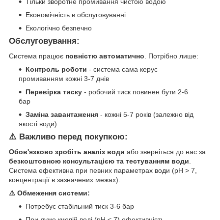
Тільки зворотне промивання чистою водою
Економічність в обслуговуванні
Екологічно безпечно
Обслуговування:
Система працює
повністю автоматично
. Потрібно лише:
Контроль роботи
- система сама керує
промиванням кожні 3-7 днів
Перевірка тиску
- робочий тиск повинен бути 2-6
бар
Заміна завантаження
- кожні 5-7 років (залежно від
якості води)
⚠️ Важливо перед покупкою:
Обов'язково зробіть аналіз води
або зверніться до нас за
безкоштовною консультацією та тестуванням води
.
Система ефективна при певних параметрах води (pH > 7,
концентрації в зазначених межах).
⚠️ Обмеження системи:
Потребує стабільний тиск 3-6 бар
При дуже кислій воді (pH < 7) ефективність