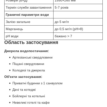
Розміри (В×Д)
1550×260 мм
Термін служби завантаження
5-7 років
Граничні параметри води
Залізо загальне
до 5 мг/л
Марганець
до 0,5 мг/л (рН>8)
pH води
бажано > 7
Область застосування
Джерела водопостачання:
Артезіанські свердловини
Піщані свердловини
Колодязі та джерела
Об'єкти застосування:
Приватні будинки з 1 санвузлом
Дачі та котеджі
Бойлерні та котельні
Невеликі готелі та кафе