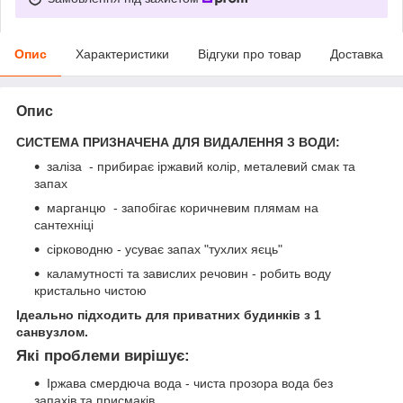
Опис
Характеристики
Відгуки про товар
Доставка
Опис
СИСТЕМА ПРИЗНАЧЕНА ДЛЯ ВИДАЛЕННЯ З ВОДИ:
заліза - прибирає іржавий колір, металевий смак та
запах
марганцю - запобігає коричневим плямам на
сантехніці
сірководню - усуває запах "тухлих яєць"
каламутності та завислих речовин - робить воду
кристально чистою
Ідеально підходить для приватних будинків з 1
санвузлом.
Які проблеми вирішує:
Іржава смердюча вода - чиста прозора вода без
запахів та присмаків