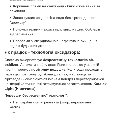
Коричневі плями на сантехніці - білосніжна ванна та
раковини
Запах тухлих яєць - свіжа вода без сірководневого
"аромату"
Поломки техніки - захист пральних машин, бойлерів
від засмічення
Проблеми зі свердловиною - ефективне очищення
води з будь-яких джерел
Як працює - технологія оксидатора:
Система використовує
безреагентну технологію air-
oxidizer
. Автоматичний клапан Runxin створює у верхній
частині корпусу
повітряну подушку
. Коли вода проходить
через цю повітряну бульбашку, залізо, марганець та
сірководень окислюються киснем повітря і перетворюються
на тверді частинки, які затримуються завантаженням
Katalox
Light (Німеччина)
.
Переваги безреагентної технології:
Не потрібні хімічні реагенти (хлор, перманганат
калію)