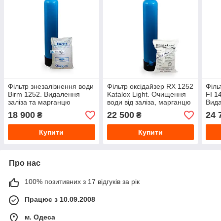
Фільтр знезалізнення води
Фільтр оксідайзер RX 1252
Філь
Birm 1252. Видалення
Katalox Light. Очищення
FI 1
заліза та марганцю
води від заліза, марганцю
Вида
та сірководню
марг
18 900
22 500
24 
₴
₴
годи
Купити
Купити
Про нас
100% позитивних з 17 відгуків за рік
Працює з 10.09.2008
м. Одеса