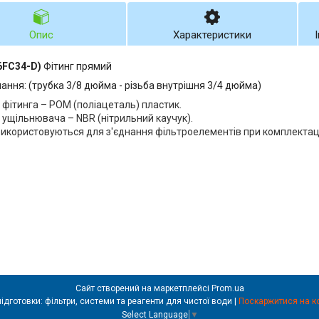
Опис
Характеристики
6FC34-D)
Фітинг прямий
нання: (трубка 3/8 дюйма - різьба внутрішня 3/4 дюйма)
 фітинга – POM (поліацеталь) пластик.
 ущільнювача – NBR (нітрильний каучук).
використовуються для з'єднання фільтроелементів при комплектаці
Сайт створений на маркетплейсі
Prom.ua
Filter Pro – обладнання для водопідготовки: фільтри, системи та реагенти для чистої води |
Поскаржитися на к
Select Language
▼