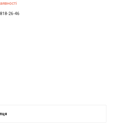
наявності
 818-26-46
упця