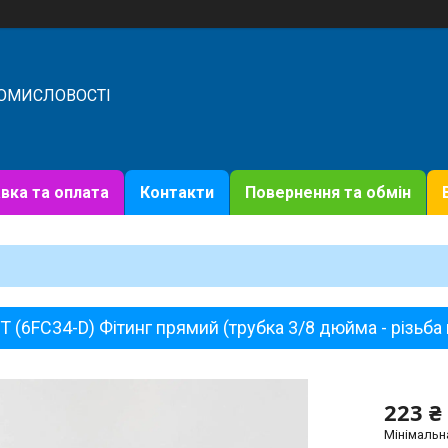
РОМИСЛОВОСТІ
вка та оплата
Контакти
Повернення та обмін
T (6FC34-D) Фітинг прямий (трубка 3/8 дюйма - різьба
223 ₴
Мінімальн