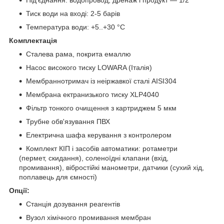
Тиск води на вході: 2-5 барів
Температура води: +5..+30 °C
Комплектація
Сталева рама, покрита емаллю
Насос високого тиску LOWARA (Італія)
Мембраннотримач із неіржавкої сталі AISI304
Мембрана ектранизького тиску XLP4040
Фільтр тонкого очищення з картриджем 5 мкм
Трубне обв'язування ПВХ
Електрична шафа керування з контролером
Комплект КІП і засобів автоматики: ротаметри
(пермет, скидання), соленоїдні клапани (вхід,
промивання), вібростійкі манометри, датчики (сухий хід,
поплавець для ємності)
Опції:
Станція дозування реагентів
Вузол хімічного промивання мембран