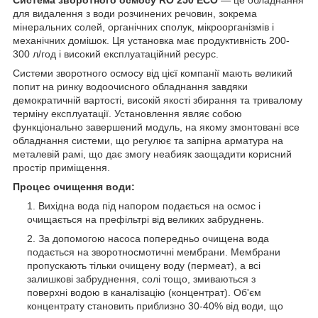
для видалення з води розчинених речовин, зокрема
мінеральних солей, органічних сполук, мікроорганізмів і
механічних домішок. Ця установка має продуктивність 200-
300 л/год і високий експлуатаційний ресурс.
Системи зворотного осмосу від цієї компанії мають великий
попит на ринку водоочисного обладнання завдяки
демократичній вартості, високій якості збирання та тривалому
терміну експлуатації. Установлення являє собою
функціонально завершений модуль, на якому змонтовані все
обладнання системи, що регулює та запірна арматура на
металевій рамі, що дає змогу неабияк заощадити корисний
простір приміщення.
Процес очищення води:
Вихідна вода під напором подається на осмос і
очищається на префільтрі від великих забруднень.
За допомогою насоса попередньо очищена вода
подається на зворотносмотичні мембрани. Мембрани
пропускають тільки очищену воду (пермеат), а всі
залишкові забруднення, солі тощо, змиваються з
поверхні водою в каналізацію (концентрат). Об'єм
концентрату становить приблизно 30-40% від води, що