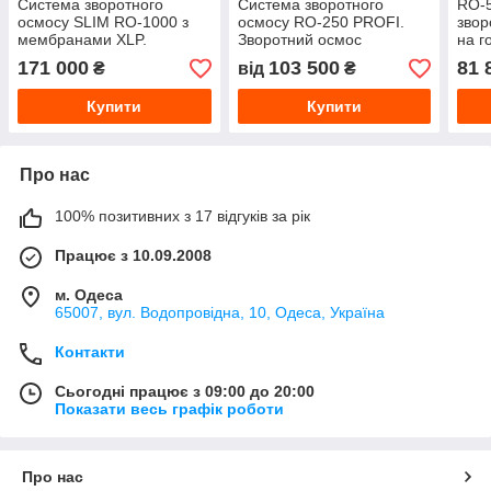
Система зворотного
Система зворотного
RO-
осмосу SLIM RO-1000 з
осмосу RO-250 PROFI.
звор
мембранами XLP.
Зворотний осмос
на г
Промислова система
промисловий, нержавіюча
171 000
103 500
81 
₴
від
₴
зворотного осмосу 1000 л
сталь
на годину
Купити
Купити
Про нас
100% позитивних з 17 відгуків за рік
Працює з 10.09.2008
м. Одеса
65007, вул. Водопровідна, 10, Одеса, Україна
Контакти
Сьогодні працює з 09:00 до 20:00
Показати весь графік роботи
Про нас