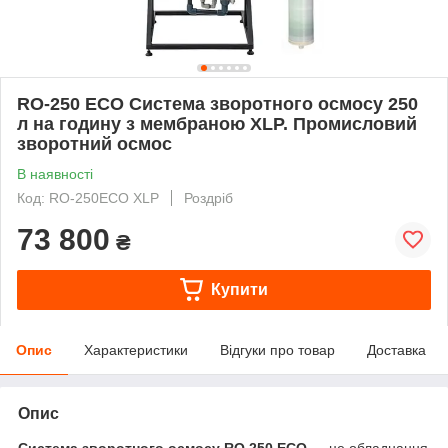
RO-250 ECO Система зворотного осмосу 250
л на годину з мембраною XLP. Промисловий
зворотний осмос
В наявності
Код: RO-250ECO XLP
Роздріб
73 800
₴
Купити
Опис
Характеристики
Відгуки про товар
Доставка
Опис
Система зворотного осмосу RO 250 ECO
— це обладнання