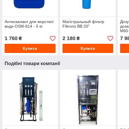
Антискалант для жорсткої
Магістральный фільтр
Дозу
води OSM-614 - 5 кг
Filtrons BB 20"
доз
М60
1 760
2 180
7 9
₴
₴
Купити
Купити
Подібні товари компанії