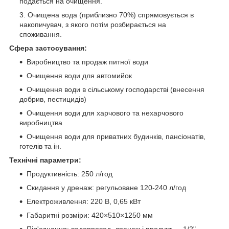
подається на очищення.
Очищена вода (приблизно 70%) спрямовується в
накопичувач, з якого потім розбирається на
споживання.
Сфера застосування:
Виробництво та продаж питної води
Очищення води для автомийок
Очищення води в сільському господарстві (внесення
добрив, пестицидів)
Очищення води для харчового та нехарчового
виробництва
Очищення води для приватних будинків, пансіонатів,
готелів та ін.
Технічні параметри:
Продуктивність: 250 л/год
Скидання у дренаж: регульоване 120-240 л/год
Електроживлення: 220 В, 0,65 кВт
Габаритні розміри: 420×510×1250 мм
Під'єднання: водопровод, дренаж і продукт — 1/2"