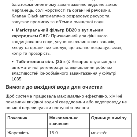
багатокомпонентному завантаженню видаляє залізо,
марганець, солі жорсткості та органічні речовини.
Клапан Clack автоматично розраховує ресурс та
запускає промивку за об'ємом очищеної води.
Магістральний фільтр BB20 з вугільним
картриджем GAC
: Призначений для фінішного
кондиціювання води, усунення залишкових запахів,
хлору та органічних сполук, що значно покращує смак,
колір та прозорість.
Таблетована сіль (25 кг):
Використовується для
автоматичної регенерації та відновлення робочих
властивостей іонообмінного завантаження у фільтрі
1035.
Вимоги до вихідної води для очистки
Щоб система працювала максимально ефективно, хімічні
показники вихідної води зі свердловини або водопроводу не
повинні перевищувати наступні значення:
Показник
Максимальне
Одиниця виміру
значення
Жорсткість
15.0
мг-екв/л