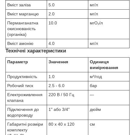
Вміст заліза
5.0
мг/л
Вміст марганцю
2.0
мг/л
Перманганатна
10.0
мгО₂/л
окиснюваність
(органіка)
Вміст амонію
4.0
мг/л
Технічні характеристики
Параметр
Значення
Одиниця
вимірювання
Продуктивність
1.0
м³/год
Робочий тиск
2.5 - 6.0
бар
Електроживлення
220 В / 50 Гц
—
клапана
Підключення до
1" або 3/4"
дюйм
водопроводу
Габаритні розміри
80 х 40 х 120
см
комплекту