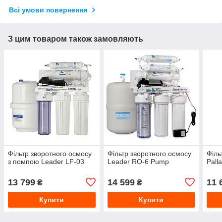
Всі умови повернення
З цим товаром також замовляють
Фільтр зворотного осмосу
Фільтр зворотного осмосу
Філь
з помпою Leader LF-03
Leader RO-6 Pump
Pall
13 799
14 599
11 
₴
₴
Купити
Купити