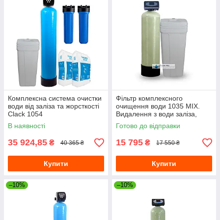
Комплексна система очистки
Фільтр комплексного
води від заліза та жорсткості
очищення води 1035 MIX.
Clack 1054
Видалення з води заліза,
марганцю, жорсткості та
В наявності
Готово до відправки
амонію
35 924,85
15 795
₴
₴
40 365 ₴
17 550 ₴
Купити
Купити
–10%
–10%