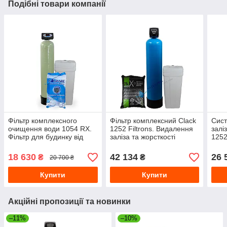
Подібні товари компанії
Фільтр комплексного
Фільтр комплексний Clack
Сист
очищення води 1054 RX.
1252 Filtrons. Видалення
залі
Фільтр для будинку від
заліза та жорсткості
1252
заліза та жорсткості
санв
18 630
42 134
26 
₴
₴
20 700 ₴
Купити
Купити
Акційні пропозиції та новинки
–11%
–10%