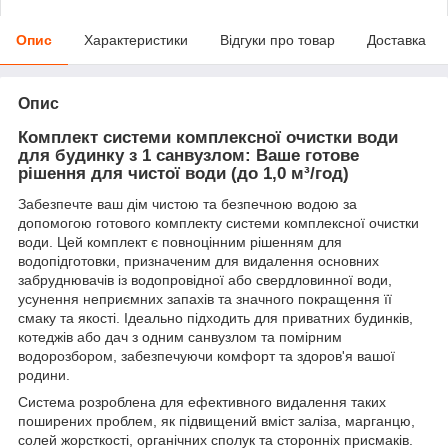
Опис
Характеристики
Відгуки про товар
Доставка
Опис
Комплект системи комплексної очистки води
для будинку з 1 санвузлом: Ваше готове
рішення для чистої води (до 1,0 м³/год)
Забезпечте ваш дім чистою та безпечною водою за
допомогою готового комплекту системи комплексної очистки
води. Цей комплект є повноцінним рішенням для
водопідготовки, призначеним для видалення основних
забруднювачів із водопровідної або свердловинної води,
усунення неприємних запахів та значного покращення її
смаку та якості. Ідеально підходить для приватних будинків,
котеджів або дач з одним санвузлом та помірним
водорозбором, забезпечуючи комфорт та здоров'я вашої
родини.
Система розроблена для ефективного видалення таких
поширених проблем, як підвищений вміст заліза, марганцю,
солей жорсткості, органічних сполук та сторонніх присмаків.