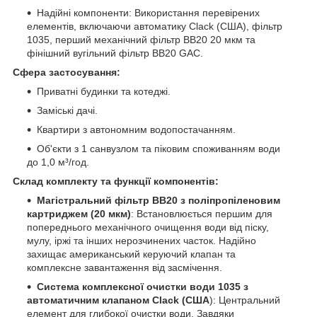
Надійні компоненти: Використання перевірених
елементів, включаючи автоматику Clack (США), фільтр
1035, перший механічний фільтр BB20 20 мкм та
фінішний вугільний фільтр BB20 GAC.
Сфера застосування:
Приватні будинки та котеджі.
Заміські дачі.
Квартири з автономним водопостачанням.
Об'єкти з 1 санвузлом та піковим споживанням води
до 1,0 м³/год.
Склад комплекту та функції компонентів:
Магістральний фільтр BB20 з поліпропіленовим
картриджем (20 мкм)
: Встановлюється першим для
попереднього механічного очищення води від піску,
мулу, іржі та інших нерозчинених часток. Надійно
захищає американський керуючий клапан та
комплексне завантаження від засмічення.
Система комплексної очистки води 1035 з
автоматичним клапаном Clack (США
): Центральний
елемент для глибокої очистки води. Завдяки