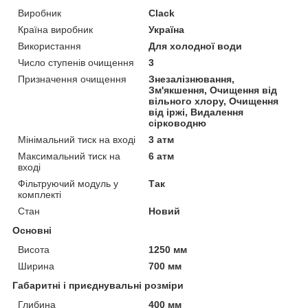
Виробник
Clack
Країна виробник
Україна
Використання
Для холодної води
Число ступенів очищення
3
Призначення очищення
Знезалізнювання,
Зм'якшення, Очищення від
вільного хлору, Очищення
від іржі, Видалення
сірководню
Мінімальний тиск на вході
3 атм
Максимальний тиск на
6 атм
вході
Фільтруючий модуль у
Так
комплекті
Стан
Новий
Основні
Висота
1250 мм
Ширина
700 мм
Габаритні і приєднувальні розміри
Глибина
400 мм