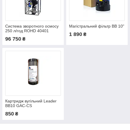
Система зворотного осмосу
Магістральний фільтр BB 10"
250 л/год ROHD 40401
1 890
₴
96 750
₴
Картридж вугільний Leader
BB10 GAC-CS
850
₴