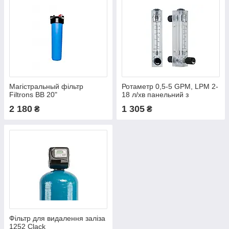
Магістральный фільтр
Ротаметр 0,5-5 GPM, LPM 2-
Filtrons BB 20"
18 л/хв панельний з
регулюванням
2 180
1 305
₴
₴
Фільтр для видалення заліза
1252 Clack