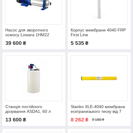
Насос для зворотного
Корпус мембрани 4040 FRP
осмосу Lowara 1HM22
First Line
39 600
5 535
₴
₴
Станція постійного
Stanko XLE-4040 мембрана
дозування ASDA1, 60 л
есктранизького тиску від 7
бар
13 600
8 262
₴
₴
9 180 ₴