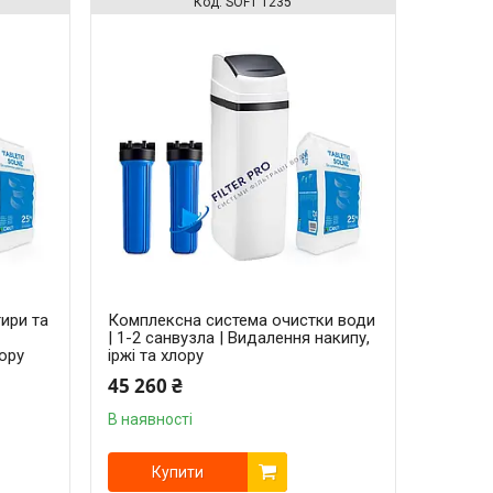
SOFT 1235
тири та
Комплексна система очистки води
| 1-2 санвузла | Видалення накипу,
лору
іржі та хлору
45 260 ₴
В наявності
Купити