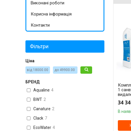
Виконані роботи
Корисна інформація
Контакти
Фільтри
Ціна
БРЕНД
Компле
1 сан
Aqualine
4
видале
BWT
2
34 34
Canature
2
В наяв
Clack
7
EcoWater
4