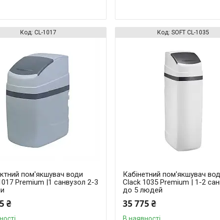
CL-1017
SOFT CL-1035
ктний пом'якшувач води
Кабінетний пом'якшувач во
1017 Premium |1 санвузол 2-3
Clack 1035 Premium | 1-2 сан
и
до 5 людей
5 ₴
35 775 ₴
ності
В наявності