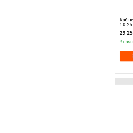
Кабіне
1.0-2
29 25
В наяв