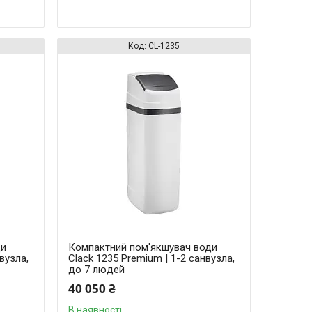
CL-1235
ди
Компактний пом'якшувач води
вузла,
Clack 1235 Premium | 1-2 санвузла,
до 7 людей
40 050 ₴
В наявності