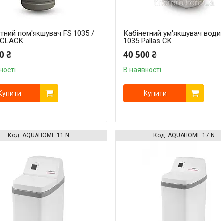
тний пом'якшувач FS 1035 /
Кабінетний ум'якшувач води
5 CLACK
1035 Pallas CK
0 ₴
40 500 ₴
ності
В наявності
Купити
Купити
AQUAHOME 11 N
AQUAHOME 17 N