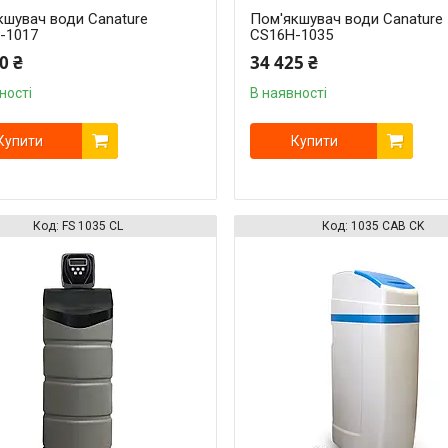
кшувач води Canature
Пом'якшувач води Canature
-1017
CS16H-1035
0 ₴
34 425 ₴
ності
В наявності
Купити
Купити
FS 1035 CL
1035 CAB CK