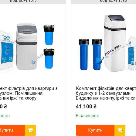
SOFT 1017
SOFT 1035
кт фільтрів для квартири з
Комплект фільтрів для квар
вузлом. Пом'якшення,
будинку з 1-2 санвузлами.
ння іржі та хлору
Видалення накипу, іржі та х
0 ₴
41 100 ₴
ності
В наявності
Купити
Купити