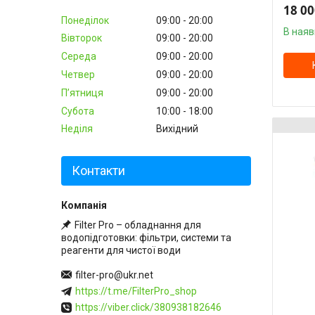
18 00
Понеділок
09:00
20:00
В наяв
Вівторок
09:00
20:00
Середа
09:00
20:00
Четвер
09:00
20:00
Пʼятниця
09:00
20:00
Субота
10:00
18:00
Неділя
Вихідний
Контакти
Filter Pro – обладнання для
водопідготовки: фільтри, системи та
реагенти для чистої води
filter-pro@ukr.net
https://t.me/FilterPro_shop
https://viber.click/380938182646