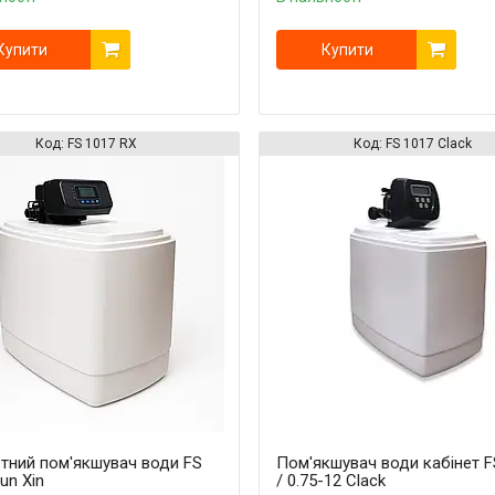
Купити
Купити
FS 1017 RX
FS 1017 Clack
етний пом'якшувач води FS
Пом'якшувач води кабінет F
un Xin
/ 0.75-12 Clack